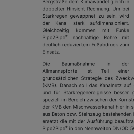
Bergstraße dem Klimawandel gleich in
doppelter Hinsicht Rechnung. Um bei
Starkregen gewappnet zu sein, wird
der Kanal stark aufdimensioniert.
Gleichzeitig kommen mit Funke
®
Pipe2Pipe
nachhaltige Rohre mit
deutlich reduziertem Fußabdruck zum
Einsatz.
Die Baumaßnahme in der
Allmannspforte ist Teil einer
grundsätzlichen Strategie des Zweckv
(KMB). Danach soll das Kanalnetz auf
und für Starkregenereignisse besser 
speziell im Bereich zwischen der Kornst
der KMB den Mischwasserkanal hier in se
aus Beton bzw. Steinzeug bestehenden
ersetzt die mit der Ausführung beauft
®
Pipe2Pipe
in den Nennweiten DN/OD 5