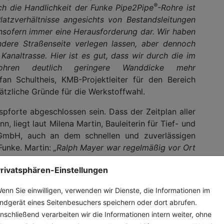
®
ch die Handlichkeit der Funke Pipe2Pipe
-Rohre ist
Platzverhältnisse angesichts von Bestandsleitungen
insofern immer eine Herausforderung dar. Wir haben
ndere Straßenseite verlegen lassen, aber dennoch
 Kanaltrasse. Hier ist es gut, dass wir durch die im
ohren deutlich geringere Wanddicke mehr
fan Schultheis, KMB-Projektleiter für den Bereich
ätzliche Gründe für die Werkstoffwahl.
spforte abgeschlossen sein. Dass der Zeitplan aller
, liegt laut Milena Martin, Bauleiterin für Tief- und
GmbH, auch an dem schnellen und zuverlässigen
Funke. Martin:
„Ralph Mayer war regelmäßig vor Ort
h. So konnten Fragen immer schnell geklärt werden.
rivatsphären-Einstellungen
 Ablauf bei.“
enn Sie einwilligen, verwenden wir Dienste, die Informationen im
“ –
ndgerät eines Seitenbesuchers speichern oder dort abrufen.
kte
nschließend verarbeiten wir die Informationen intern weiter, ohne