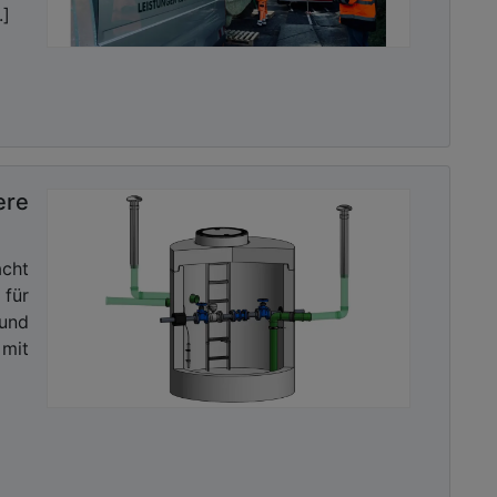
.]
ere
cht
 für
und
mit