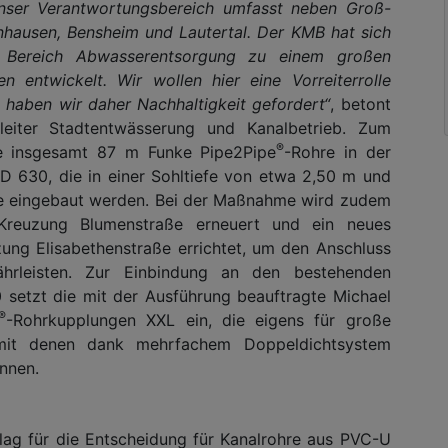
 Unser Verantwortungsbereich umfasst neben Groß-
nhausen, Bensheim und Lautertal. Der KMB hat sich
 Bereich Abwasserentsorgung zu einem großen
 entwickelt. Wir wollen hier eine Vorreiterrolle
 haben wir daher Nachhaltigkeit gefordert“
, betont
leiter Stadtentwässerung und Kanalbetrieb. Zum
®
e insgesamt 87 m Funke Pipe2Pipe
-Rohre in der
30, die in einer Sohltiefe von etwa 2,50 m und
lle eingebaut werden. Bei der Maßnahme wird zudem
reuzung Blumenstraße erneuert und ein neues
ng Elisabethenstraße errichtet, um den Anschluss
rleisten. Zur Einbindung an den bestehenden
setzt die mit der Ausführung beauftragte Michael
®
-Rohrkupplungen XXL ein, die eigens für große
mit denen dank mehrfachem Doppeldichtsystem
nnen.
lag für die Entscheidung für Kanalrohre aus PVC-U