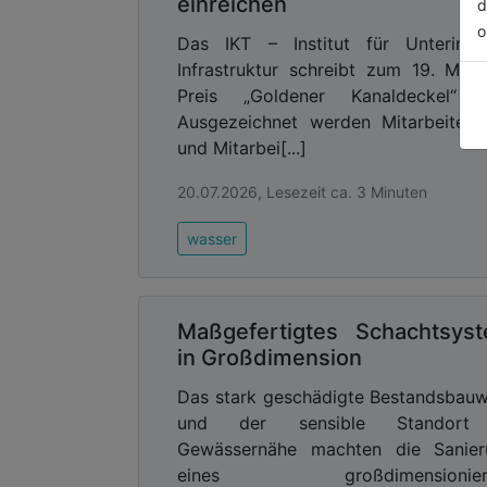
einreichen
d
o
Das IKT – Institut für Unterirdi
Infrastruktur schreibt zum 19. Mal
Preis „Goldener Kanaldeckel“ a
Ausgezeichnet werden Mitarbeiteri
und Mitarbei[...]
20.07.2026, Lesezeit ca. 3 Minuten
wasser
Maßgefertigtes Schachtsys
in Großdimension
Das stark geschädigte Bestandsbau
und der sensible Standort
Gewässernähe machten die Sanier
eines großdimensionier