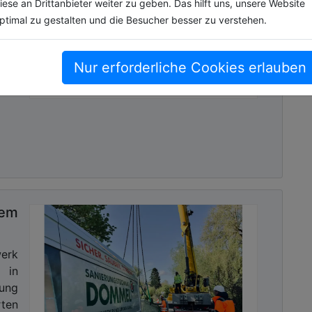
iese an Drittanbieter weiter zu geben. Das hilft uns, unsere Website
ptimal zu gestalten und die Besucher besser zu verstehen.
sche
 den
us.
Nur erforderliche Cookies erlauben
nnen
tem
werk
 in
ung
ten