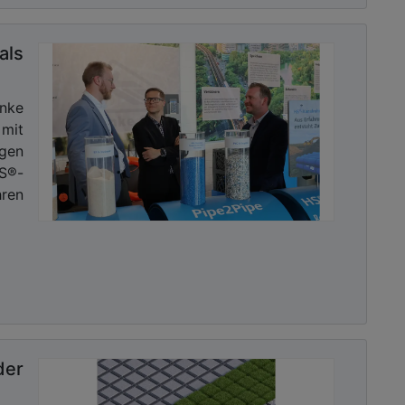
ls
nke
mit
gen
HS®-
ren
der