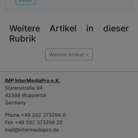
Einführung und Nutzung digitaler Systeme für
Dokumentation und Auswertung bringen.
Weitere Artikel in dieser
Rubrik
Weitere Artikel >
IMP InterMediaPro e.K.
Starenstraße 94
42389 Wuppertal
Germany
Phone +49 202 373294 0
Fax +49 202 373294 20
Was sind für Sie die Herausforderungen der
mail@intermediapro.de
nächsten Jahrzehnte?