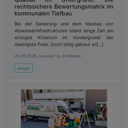
Schäden und Folgekosten vermeiden. Zugleich
rechtssichere Bewertungsmatrix im
schafft die Bauüberwachung Vertrauen bei
kommunalen Tiefbau
Auftraggebern, Kommunen und Bürgern und
dokumentiert den sachgerechten Einsatz von
Bei der Sanierung und dem Neubau von
Investitionen.
Abwasserinfrastrukturen stand lange Zeit ein
einziges Kriterium im Vordergrund: der
niedrigste Preis. Doch billig gebaut wi[...]
26.06.2026, Lesezeit ca. 6 Minuten
wasser