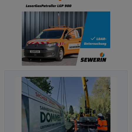
Mischwasserkanäle, teils auch um Trennsysteme.
Die Substanz würde ich insgesamt als sehr solide
bezeichnen. Rund 49 % der Kanäle weisen Schäden
mit langfristigem Handlungsbedarf auf – hier
überwiegend Reparaturbedarf – und 12 % Schäden
mit mittelfristigerem Handlungsbedarf. Lediglich
bei 1% besteht sofortiger Handlungsbedarf.
Advertising
Abonnieren Sie unseren Newsletter mit
Link zur kostenlosen PDF Ausgabe der
Kommunalwirtschaft!
Welche Schwerpunkte setzen Sie bei der
Ausführung des Sanierungskonzeptes in
Frankfurt?
Voß
: Das Kanalnetz zählt zu den größten
Infrastrukturwerten Frankfurts. Ziel ist, dieses