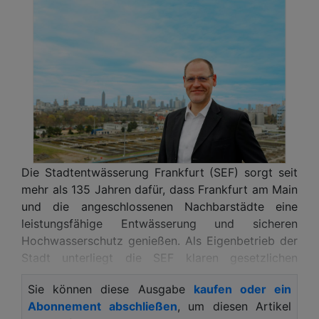
Die Stadtentwässerung Frankfurt (SEF) sorgt seit
mehr als 135 Jahren dafür, dass Frankfurt am Main
und die angeschlossenen Nachbarstädte eine
leistungsfähige Entwässerung und sicheren
Hochwasserschutz genießen. Als Eigenbetrieb der
Stadt unterliegt die SEF klaren gesetzlichen
Vorgaben und vereint dabei Technik,
Sie können diese Ausgabe
kaufen oder ein
Umweltschutz und Tradition. Mit zwei der größten
Abonnement abschließen
, um diesen Artikel
Kläranlagen Hessens, einer modernen