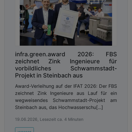
sondern auch deren Grundlage werden bewertet.
Das schafft Vertrauen, fördert Zusammenarbeit
und erhöht Kalkulationssicherheit.
Welche Rolle spielt die Eigenkontrollverordnung
(EKVO) Hessen bei der Umsetzung von
Projekten?
Voß:
Die EKVO ist ein steuerndes Regelwerk, das
infra.green.award 2026: FBS
Qualitätssicherung, regelmäßige Kontrolle und
zeichnet Zink Ingenieure für
langfristige Funktionsfähigkeit der Kanalnetze
vorbildliches Schwammstadt-
sicherstellt. Damit wirkt sie direkt auf den
Projekt in Steinbach aus
Kanalbau und die Sanierungsstrategien ein.
Award-Verleihung auf der IFAT 2026: Der FBS
Allerdings schließe ich mich der Meinung an, die
zeichnet Zink Ingenieure aus Lauf für ein
mittlerweile in Fachkreisen vorherrscht, wonach
wegweisendes Schwammstadt-Projekt am
die EKVO durchaus als „renovierungsbedürftig“
Steinbach aus, das Hochwasserschu[...]
gilt, weil sie in Teilen nicht mehr zeitgemäß ist.
Eine Modernisierung könnte vor allem mehr
19.06.2026, Lesezeit ca. 4 Minuten
Flexibilität bei den starren Intervallen, eine bessere
Integration neuer DWA-Standards oder die
wasser