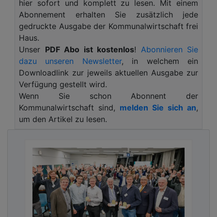
hier sofort und komplett zu lesen. Mit einem
Schlammentwässerungs- und Verbrennungsanlage
Abonnement erhalten Sie zusätzlich jede
sowie einem rund 1.600 Kilometer langen
gedruckte Ausgabe der Kommunalwirtschaft frei
Kanalnetz wird das Abwasser von über 900.000
Haus.
Menschen zuverlässig abgeleitet, gereinigt und
Unser
PDF Abo ist kostenlos
!
Abonnieren Sie
entsorgt. Täglich werden dabei bis zu 300.000
dazu unseren Newsletter
, in welchem ein
Kubikmeter Abwasser behandelt – ein für weite
Downloadlink zur jeweils aktuellen Ausgabe zur
Teile der Bürger unsichtbarer, aber unverzichtbarer
Verfügung gestellt wird.
Beitrag für Lebensqualität, Umwelt und nachhaltige
Wenn Sie schon Abonnent der
Stadtentwicklung.
Kommunalwirtschaft sind,
melden Sie sich an
,
Dieser Meinung ist Dipl.-Ing. (FH) Michael Voß,
um den Artikel zu lesen.
Stadtentwässerung Frankfurt am Main. Über seine
Vorstellungen von einem modernen, nachhaltigen
und generationsgerechten Umgang mit der
Kanalinfrastruktur sowie den Stellenwert von
Qualität und Gütesicherung äußert sich der
Abteilungsleiter Abwasserableitung, Betrieb Planen
und Bauen, im Interview.