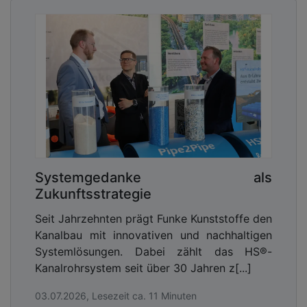
Was genau steckt dahinter?
Voß
: Wir haben ein prognosegestütztes
Substanzerhaltungsmodell erstellt, das die
Systemgedanke als
Alterung des Kanalnetzes über Jahrzehnte
Zukunftsstrategie
analysiert. Damit können wir die Entwicklung
Seit Jahrzehnten prägt Funke Kunststoffe den
unseres 1.600 Kilometer langen Netzes bis ins Jahr
Kanalbau mit innovativen und nachhaltigen
2100 präzise vorhersagen und planen, wann
Systemlösungen. Dabei zählt das HS®-
Reparaturen, Renovierungen oder Erneuerungen
Kanalrohrsystem seit über 30 Jahren z[...]
erforderlich sind. Grundlage sind detaillierte
Kamerabefahrungen, die eine exakte
03.07.2026, Lesezeit ca. 11 Minuten
Zustandserfassung ermöglichen. Auf dieser Basis