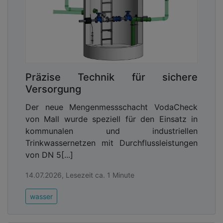
Netz trotz seines hohen Alters in sehr gutem
Zustand ist, stimmen wir alle Maßnahmen darauf
ab, es dauerhaft funktionsfähig zu halten – damit
es nicht unnötig altert, sondern möglichst ewig
hält. Neben dem baulichen Zustand werden auch
Aspekte wie Umweltschutz, Betriebssicherheit und
Präzise Technik für sichere
Verkehrssicherheit berücksichtigt. Sämtliche
Versorgung
Bewertungen werden in einem fortlaufend
aktualisierten Kanalkataster dokumentiert, das
Der neue Mengenmessschacht VodaCheck
eine transparente und langfristige Planung
von Mall wurde speziell für den Einsatz in
sicherstellt.
kommunalen und industriellen
Trinkwassernetzen mit Durchflussleistungen
von DN 5[...]
14.07.2026, Lesezeit ca. 1 Minute
wasser