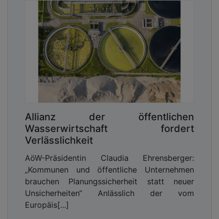
wahrgenommen?
Voß:
Mit der Gütesicherung Kanalbau bin ich
bereits sehr früh in meinem Berufsleben in
Berührung gekommen – vor etwa 25 Jahren, als
Mitarbeiter in einem Unternehmen, das im Bereich
Kanalinspektion und -sanierung tätig war. Damals
haben wir erstmalig das Gütezeichen für
Edelstahlmanschetten beantragt und bekommen.
Seither hat mich dieses Thema durchgehend in
Allianz der öffentlichen
verschiedenen Funktionen begleitet. So etwa bei
Wasserwirtschaft fordert
unterschiedlichen Projekten und stets mit dem
Verlässlichkeit
Anspruch, Qualität und Nachhaltigkeit im Kanalbau
sicherzustellen. Die Gütesicherung ist für mich
AöW-Präsidentin Claudia Ehrensberger:
daher nicht nur ein Standard, sondern ein
„Kommunen und öffentliche Unternehmen
persönliches Anliegen. Auch die SEF zeigt in dieser
brauchen Planungssicherheit statt neuer
Hinsicht Flagge und führt u.a. seit 2019 ein
Unsicherheiten“ Anlässlich der vom
Gütezeichen der Beurteilungsgruppe I (Inspektion).
Europäis[...]
Haben Sie den Eindruck, dass