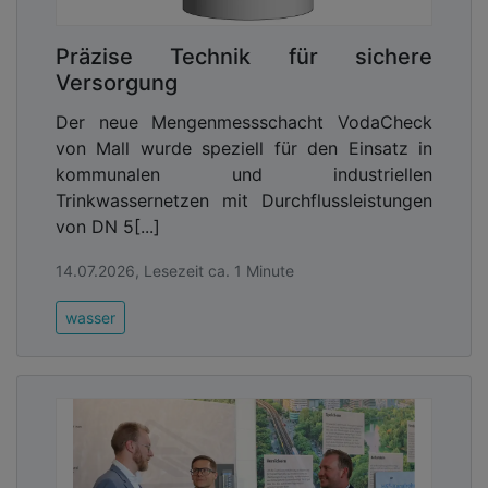
Präzise Technik für sichere
Versorgung
Der neue Mengenmessschacht VodaCheck
von Mall wurde speziell für den Einsatz in
kommunalen und industriellen
Beeindruckend: Das Regenwassermanagement auf
Trinkwassernetzen mit Durchflussleistungen
dem Gelände des InformatiKOM wurde auf einer
von DN 5[...]
vollkommen ebenen Fläche ermöglicht, also ganz
ohne eine das Wasser natürlich leitende
14.07.2026, Lesezeit ca. 1 Minute
Topografie. Hauraton freut sich, mit der
wasser
Entwässerungslösung einen bedeutenden Beitrag
zur Realisierung des InformatiKOM geleistet zu
haben und die Verbindung von Architektur für die
Tech-Avantgarde und klimagerechtem Bauen zu
stärken. Thorin Oesterle:
„Ressourceneffizienz bei
Wasser ist ein großes Thema unserer Zeit. Mit
jedem Projekt, in dem wir den natürlichen