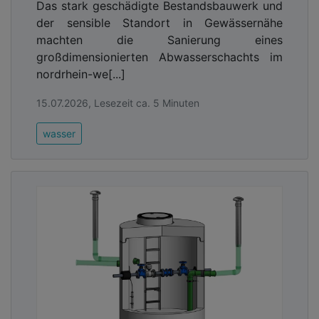
Das stark geschädigte Bestandsbauwerk und
Umweltschutz.
der sensible Standort in Gewässernähe
Rinnen unterstützen Design und
machten die Sanierung eines
Wegeleitsystem
großdimensionierten Abwasserschachts im
nordrhein-we[...]
Zusätzlich unterstützen die Rinnen auf der
Freifläche vor dem InformatiKOM nicht nur die
15.07.2026, Lesezeit ca. 5 Minuten
architektonische Gestaltung des Ensembles,
sondern fungieren in ihrem farblichen und
wasser
haptischen Kontrast auch als Wegeleitsystem, das
sowohl Passanten als auch sehbeeinträchtigten
Menschen Orientierung bietet.