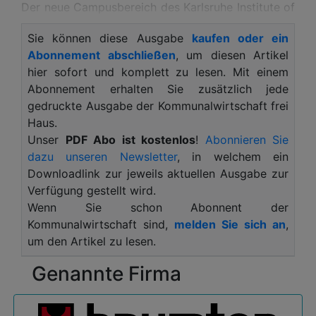
Der neue Campusbereich des Karlsruhe Institute of
Technology (KIT), der in dreijähriger Bauzeit
Sie können diese Ausgabe
kaufen oder ein
entstanden ist, beherbergt unter anderem die
Abonnement abschließen
, um diesen Artikel
Fakultät für Informatik, das Nationale Institut für
hier sofort und komplett zu lesen. Mit einem
Wissenschaftskommunikation und das Robot
Abonnement erhalten Sie zusätzlich jede
Design Atelier.
gedruckte Ausgabe der Kommunalwirtschaft frei
Die transparent gestaltete Architektur des
Haus.
InformatiKOM, entworfen von den Darmstädter
Unser
PDF Abo ist kostenlos
!
Abonnieren Sie
Architekten Bernhardt + Partner, fördert den
dazu unseren Newsletter
, in welchem ein
Austausch zwischen Wissenschaft und
Downloadlink zur jeweils aktuellen Ausgabe zur
Öffentlichkeit. Auf über 10.000 Quadratmetern
Verfügung gestellt wird.
bietet das Gebäude moderne Lern-, Forschungs-
Wenn Sie schon Abonnent der
und Tagungsflächen, die durch ihre besondere
Kommunalwirtschaft sind,
melden Sie sich an
,
Vielseitigkeit und Helligkeit bestechen.
um den Artikel zu lesen.
Charakteristisch für das Gebäude ist sein
Genannte Firma
lichtdurchlässiges Folienluftkissendach und die
markante Fassade aus Aluminiumlamellen. Um den
Herausforderungen durch Starkregenereignisse