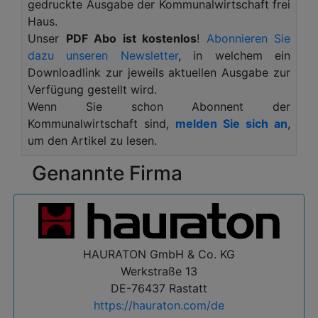
gedruckte Ausgabe der Kommunalwirtschaft frei
Auswirkungen von Starkregen minimiert
Haus.
werden.
Unser
PDF Abo ist kostenlos
!
Abonnieren Sie
Sowohl bestehende als auch neugebaute Anlagen
dazu unseren Newsletter
, in welchem ein
sollen zukünftig mit modernster Sensorik
Downloadlink zur jeweils aktuellen Ausgabe zur
ausgestattet sein. Damit Betreiber konkrete
Verfügung gestellt wird.
Handlungsfelder aufdecken und umsetzen können,
Wenn Sie schon Abonnent der
werden die Datenzentral gesammelt, analysiert
Kommunalwirtschaft sind,
melden Sie sich an
,
und ausgewertet. RX-WATERTEC will mit diesem
um den Artikel zu lesen.
Angebot Kunden wirtschaftliche Lösungen
Genannte Firma
anbieten, um den Herausforderungen
zukunftsfähiger Infrastrukturen besser gerecht zu
werden.
Messen was wirklich geschieht - war ein Motto der
IFAT 2024 auf dem HAURATON Messestand.
HAURATON GmbH & Co. KG
Integriertes Regenwassermanagement eine Vision,
Werkstraße 13
die HAURATON schon eine Weile umtreibt. Somit
DE-76437 Rastatt
ist die Beteiligung an RX-WATERTEC nicht nur die
https://hauraton.com/de