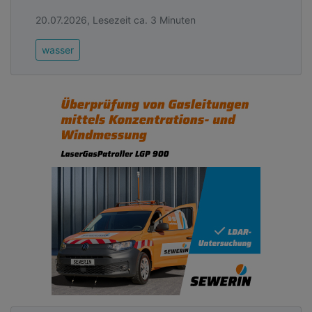
Betreiber von Regenwassermanagement-
Systemen, um alles miteinander zu vernetzen.
20.07.2026, Lesezeit ca. 3 Minuten
Advertising
wasser
Abonnieren Sie unseren Newsletter mit
Link zur kostenlosen PDF Ausgabe der
Kommunalwirtschaft!
Wir wünschen dem Team von RX-WATERTEC viel
Erfolg und freuen uns auf den neuen Schwung und
herausragende Fortschritte in der Branche.
Advertising
Abonnieren Sie unseren Newsletter mit
Link zur kostenlosen PDF Ausgabe der
Kommunalwirtschaft!