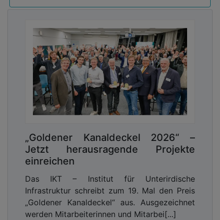
logische Konsequenz aus der Digitalpartnerschaft
zwischen HAURATON und AWATREE, sondern
gleichzeitig auch eine Investition beider
Unternehmen in die Zukunft. Marcus Reuter,
Geschäftsführer von HAURATON, und Daniel
Brand, Geschäftsführer von AWATREE, betonen:
„Gemeinsam gestalten wir die
Regenwasserwirtschaft von morgen. RX-
WATERTEC bringt frischen Wind in die Branche
und treibt ressourcenschonende Lösungen voran.“
HAURATON wird sich weiterhin auf seine Stärken
„Goldener Kanaldeckel 2026“ –
konzentrieren: Die Entwicklung eines
Jetzt herausragende Projekte
kreislauforientierten und zukunftsfähigen Produkt-
einreichen
Portfolios für ganzheitliche
Regenwassermanagement-Systeme mit gezielten
Das IKT – Institut für Unterirdische
Services für alle an Planung und Ausführung
Infrastruktur schreibt zum 19. Mal den Preis
Beteiligten. RX-WATERTEC entwickelt mit Vollgas
„Goldener Kanaldeckel“ aus. Ausgezeichnet
die dazu passenden digitalen Komponenten für
werden Mitarbeiterinnen und Mitarbei[...]