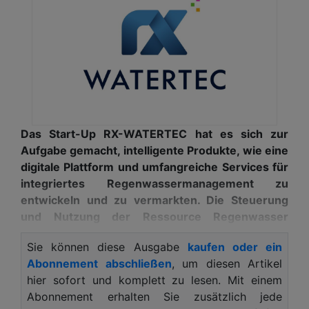
Das Start-Up RX-WATERTEC hat es sich zur
Aufgabe gemacht, intelligente Produkte, wie eine
digitale Plattform und umfangreiche Services für
integriertes Regenwassermanagement zu
entwickeln und zu vermarkten. Die Steuerung
und Nutzung der Ressource Regenwasser
stehen im Mittelpunkt. Ziel ist es, mit der
Sie können diese Ausgabe
kaufen oder ein
digitalen Vernetzung die blau-grünen
Abonnement abschließen
, um diesen Artikel
Infrastrukturen der Zukunft funktionssicher zu
hier sofort und komplett zu lesen. Mit einem
gestalten und Wasser in urbanem Umfeld nutzen
Abonnement erhalten Sie zusätzlich jede
zu können. Gleichzeitig sollen negative