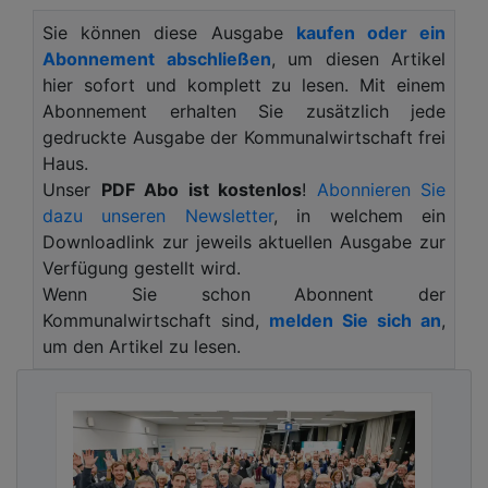
Steuerung, Doppelpumpendruckerhöhung,
Sie können diese Ausgabe
kaufen oder ein
integriertem Vorlagebehälter und Zubringerpumpe.
Abonnement abschließen
, um diesen Artikel
Die kompakte Regenwasserzentrale verfügt über
hier sofort und komplett zu lesen. Mit einem
zwei leistungsstarke Edelstahlkreiselpumpen und
Abonnement erhalten Sie zusätzlich jede
eine elektronische Steuerung, die den Füllstand im
gedruckte Ausgabe der Kommunalwirtschaft frei
Regenspeicher reguliert und eine bedarfsgerechte
Haus.
Trinkwassernachspeisung gemäß DIN EN 1717
Unser
PDF Abo ist kostenlos
!
Abonnieren Sie
sicherstellt. Die Pumpen ermöglichen einen
dazu unseren Newsletter
, in welchem ein
maximalen Volumenstrom von bis zu 16 m3/h und
Downloadlink zur jeweils aktuellen Ausgabe zur
eine Förderhöhe von bis zu 30 m. Ein zentraler
Verfügung gestellt wird.
Vorlagebehälter mit einem Volumen von 160 Litern
Wenn Sie schon Abonnent der
und die Option auf eine zusätzliche
Kommunalwirtschaft sind,
melden Sie sich an
,
Zubringerpumpe für größere Höhenunterschiede
um den Artikel zu lesen.
gewährleisten eine flexible Anpassung an
unterschiedliche Gebäudeanforderungen. Ebenfalls
integrierte Frequenzumrichter ermöglichen eine
exakte Anpassung der Pumpendrehzahl und
machen die Anlage besonders energieeffizient. Der