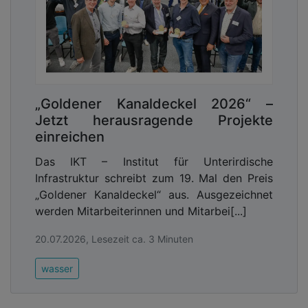
freie Auslauf nach DIN EN 13076 Typ AA garantiert
höchste Trinkwasserhygiene. Kompakte Bauweise
und einfache Installation machen den Tano XL zu
einer zuverlässigen und ressourcenschonenden
Lösung für die Regenwassernutzung in großen
Gebäuden.
„Goldener Kanaldeckel 2026“ –
Advertising
Jetzt herausragende Projekte
einreichen
Abonnieren Sie unseren Newsletter mit
Link zur kostenlosen PDF Ausgabe der
Das IKT – Institut für Unterirdische
Kommunalwirtschaft!
Infrastruktur schreibt zum 19. Mal den Preis
„Goldener Kanaldeckel“ aus. Ausgezeichnet
werden Mitarbeiterinnen und Mitarbei[...]
20.07.2026, Lesezeit ca. 3 Minuten
wasser