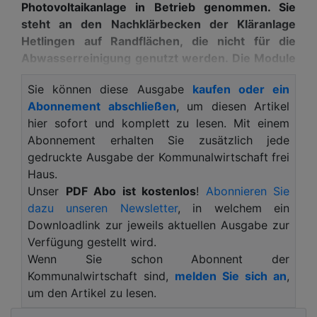
Photovoltaikanlage in Betrieb genommen. Sie
steht an den Nachklärbecken der Kläranlage
Hetlingen auf Randflächen, die nicht für die
Abwasserreinigung genutzt werden. Die Module
sind ein weiterer Schritt auf dem Weg zur
Sie können diese Ausgabe
kaufen oder ein
Energieneutralität, die nun auch die EU-
Abonnement abschließen
, um diesen Artikel
Kommunalabwasserrichtlinie vorgibt.
hier sofort und komplett zu lesen. Mit einem
Die erwartete Stromerzeugung der neuen PV-
Abonnement erhalten Sie zusätzlich jede
Anlage beträgt durchschnittlich 240.000
gedruckte Ausgabe der Kommunalwirtschaft frei
Kilowattstunden pro Jahr. Der Strom fließt direkt
Haus.
in den Betrieb der Abwasserreinigungsanlagen.
Unser
PDF Abo ist kostenlos
!
Abonnieren Sie
Investiert wurden rund 580.000 Euro. Mit den 656
dazu unseren Newsletter
, in welchem ein
Solarmodulen wird der Verband – bezogen auf den
Downloadlink zur jeweils aktuellen Ausgabe zur
deutschen Strommix 2024 – pro Jahr etwa 140
Verfügung gestellt wird.
Tonnen an klimaschädlichem Kohlendioxidausstoß
Wenn Sie schon Abonnent der
einsparen. Eine weitere Photovoltaikanlage, fast
Kommunalwirtschaft sind,
melden Sie sich an
,
doppelt so groß wie die aktuelle Neuanschaffung,
um den Artikel zu lesen.
ist in Planung und soll auf der Umwallung des