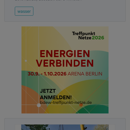
Link zur kostenlosen PDF Ausgabe der
Kommunalwirtschaft!
wasser
Seit den 1990er Jahren produziert der AZV
Südholstein Energie aus Klärgas, das in vier großen
Faulbehältern aus Klärschlamm gewonnen und im
betriebseigenen Blockheizkraftwerk zu Strom und
Wärme umgewandelt wird. Zudem gibt es zwei
kleinere Photovoltaikanlagen auf Dächern von
Betriebsgebäuden.
Advertising
Abonnieren Sie unseren Newsletter mit
Link zur kostenlosen PDF Ausgabe der
Kommunalwirtschaft!