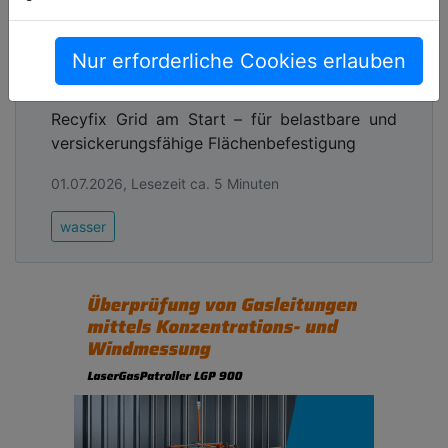
Leicht zu verlegen, stark in der
Nur erforderliche Cookies erlauben
Leistung
Recyfix Grid am Start – für belastbare und
versickerungsfähige Flächenbefestigung
01.07.2026, Lesezeit ca. 5 Minuten
wasser