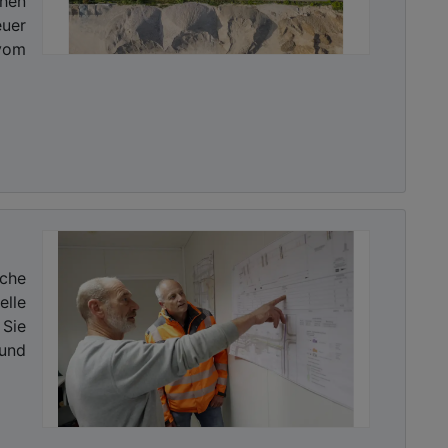
en
uer
vom
che
elle
Sie
und