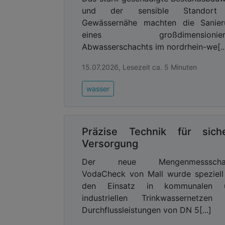
Verständnistest gibt Rückmeldung über 
und der sensible Standort
Gewässernähe machten die Sanier
Advertising
eines großdimensionier
Abonnieren Sie unseren New
Abwasserschachts im nordrhein-we[..
Ausgabe der
15.07.2026, Lesezeit ca. 5 Minuten
Baustellenrelevante Sachverhalt
wasser
Zusätzlich stehen auf dem YOUTUBE-Cha
von Schulungsvideos zur Verfügung, 
organisatorische und technische baustel
Präzise Technik für sich
behandeln Schwerpunktthemen, die von
Versorgung
die Herstellung der Bettung, den Einb
Verdichtung bis hin zu Rohrstatik und
Der neue Mengenmessscha
die Themen Dichtheitsprüfung und Grun
VodaCheck von Mall wurde speziell
den Einsatz in kommunalen 
Barrierefreier Zugang
industriellen Trinkwassernetzen 
Die Gütegemeinschaft Kanalbau stellt 
Durchflussleistungen von DN 5[...]
den eigenen YouTube-Channel zu