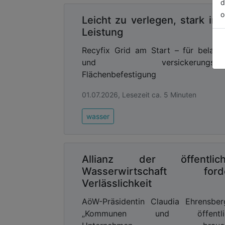
d
Investition in die Zukunft
o
Leicht zu verlegen, stark in 
„Qualifikation im Kanalbau ist von ent
Leistung
ausgebildete Fachkräfte stellen sicher,
Minimiert wird das Risiko von Fehlern, 
Recyfix Grid am Start – für belast
führen können. Gut geschulte Mitarbe
und versickerungsfähi
durchführen, was die Kosten senkt und 
Flächenbefestigung
damit den geltenden Standards. Quali
Langlebigkeit unserer Infrastruktur.“
01.07.2026, Lesezeit ca. 5 Minuten
Quellen / Links:
wasser
Stichwort AKADEMIE/Digitale Ang
https://kanalbau.com/de/
Allianz der öffentlic
https://webapp.kanalbau.com/
Wasserwirtschaft ford
Advertising
Verlässlichkeit
Abonnieren Sie unseren New
AöW-Präsidentin Claudia Ehrensber
Ausgabe der
„Kommunen und öffentli