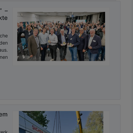
 das ausführende Personal. Sie ist abgestimmt auf
 auch auf Facharbeiter, Vorarbeiter und Poliere. Sie
“ –
ch, polnisch, türkisch, rumänisch, bulgarisch oder
kte
 qualitativ hochwertig ausgeführt werden.
„Die App
 Fachkräftemangels helfen, neue Mitarbeiter zu
sche
.-Ing. Marco Künster, Geschäftsführer der
 den
m Zusammenhang wird die Gütegemeinschaft allen
us.
 Beurteilungsgruppe AK, entsprechende Poster für
nnen
r die QR-Codes darauf werden alle Mitarbeiter mit
iedenen Unterthemen geleitet.“
r Weiterbildung im Kanalbau. Viele Abbildungen und
ngen und machen das Lernen verständlicher. Die
nabhängig durchgearbeitet werden und beschäftigen
eitung“, „Rohrgraben herstellen“, „tragfähige Sohle
tem
tellen“, „Herstellen der Seitenzuläufe“, „Rohrhandling
tung“, „Seitenverfüllung und Rohrabdeckung“,
 wiederherstellen“. Ein möglicher abschließender
werk