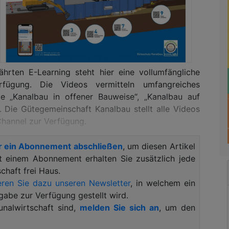
rten E-Learning steht hier eine vollumfängliche
fügung. Die Videos vermitteln umfangreiches
 „Kanalbau in offener Bauweise“, „Kanalbau auf
. Die Gütegemeinschaft Kanalbau stellt alle Videos
Channel zur Verfügung.
r ein Abonnement abschließen
, um diesen Artikel
bau.com ein Online-Modul entwickelt, welches mit
it einem Abonnement erhalten Sie zusätzlich jede
d in verschiedenen Sprachen genutzt werden kann.
haft frei Haus.
r Durchführung von Kanalbauarbeiten in offener
ren Sie dazu unseren Newsletter
, in welchem ein
gabe zur Verfügung gestellt wird.
und Animationen transportiert, die wenigen Texte
alwirtschaft sind,
melden Sie sich an
, um den
2
ur Verfügung. Die webApp.kanalbau.com
ist ein