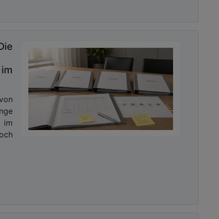
Die
im
 von
nge
 im
Doch