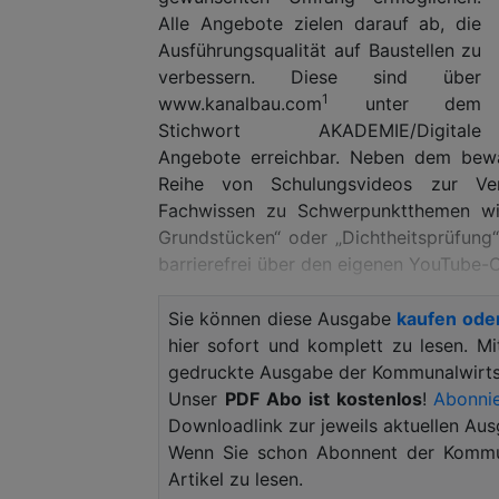
Alle Angebote zielen darauf ab, die
Ausführungsqualität auf Baustellen zu
verbessern. Diese sind über
1
www.kanalbau.com
unter dem
Stichwort AKADEMIE/Digitale
Angebote erreichbar. Neben dem bewäh
Reihe von Schulungsvideos zur Ver
Fachwissen zu Schwerpunktthemen wie
Grundstücken“ oder „Dichtheitsprüfung“
barrierefrei über den eigenen YouTube-
Multilinguale Unterstützung
Sie können diese Ausgabe
kaufen ode
Darüber hinaus wurde mit webApp.kanal
hier sofort und komplett zu lesen. M
allen gängigen mobilen Endgeräten un
gedruckte Ausgabe der Kommunalwirtsc
Es handelt sich um eine Anleitung zu
Unser
PDF Abo ist kostenlos
!
Abonnie
Bauweise.
Downloadlink zur jeweils aktuellen Aus
Die Inhalte werden über viele Bilder 
Wenn Sie schon Abonnent der Kommun
stehen in verschiedenen Sprachen z
Artikel zu lesen.