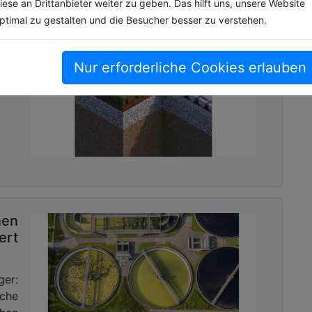
iese an Drittanbieter weiter zu geben. Das hilft uns, unsere Website
ptimal zu gestalten und die Besucher besser zu verstehen.
der
scheidender Bedeutung“
, ist Künster überzeugt.
„Gut
 dass Kanalsysteme langlebig gebaut werden können.
die zu teuren Reparaturen oder gefährlichen Unfällen
Nur erforderliche Cookies erlauben
bare
iter können Projekte schneller und effizienter
ge
die Projektzeit verkürzt. Die Bauwerke entsprechen
fizierte Fachkräfte und Ingenieure sichern die
ebote
hen
ert
sletter mit Link zur kostenlosen PDF
ger:
 Kommunalwirtschaft!
che