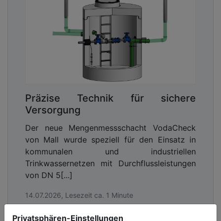
Präzise Technik für sichere
Versorgung
Der neue Mengenmessschacht VodaCheck
von Mall wurde speziell für den Einsatz in
kommunalen und industriellen
Trinkwassernetzen mit Durchflussleistungen
von DN 5[...]
14.07.2026, Lesezeit ca. 1 Minute
wasser
Privatsphären-Einstellungen