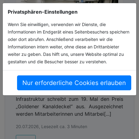
Privatsphären-Einstellungen
Wenn Sie einwilligen, verwenden wir Dienste, die
Informationen im Endgerät eines Seitenbesuchers speichern
oder dort abrufen. Anschließend verarbeiten wir die
Informationen intern weiter, ohne diese an Drittanbieter
weiter zu geben. Das hilft uns, unsere Website optimal zu
gestalten und die Besucher besser zu verstehen.
„Goldener Kanaldeckel 2026“ –
Jetzt herausragende Projekte
einreichen
Nur erforderliche Cookies erlauben
Das IKT – Institut für Unterirdische
Infrastruktur schreibt zum 19. Mal den Preis
„Goldener Kanaldeckel“ aus. Ausgezeichnet
werden Mitarbeiterinnen und Mitarbei[...]
20.07.2026, Lesezeit ca. 3 Minuten