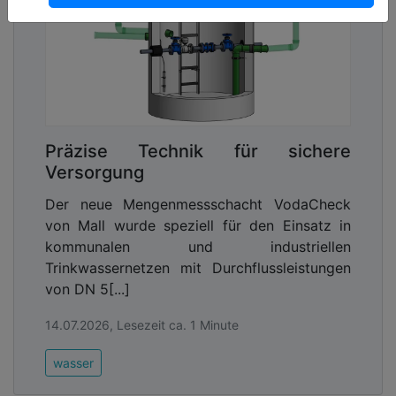
Präzise Technik für sichere
Versorgung
Der neue Mengenmessschacht VodaCheck
von Mall wurde speziell für den Einsatz in
kommunalen und industriellen
Trinkwassernetzen mit Durchflussleistungen
von DN 5[...]
14.07.2026, Lesezeit ca. 1 Minute
wasser