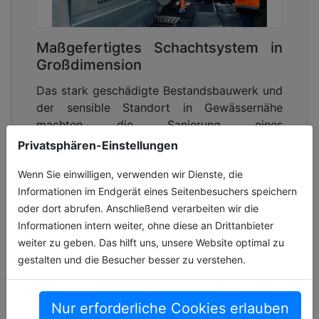
Maßgefertigtes Schachtsystem in
Großdimension
Das stark geschädigte Bestandsbauwerk und
der sensible Standort in Gewässernähe
machten die Sanierung eines
großdimensionierten Abwasserschachts im
Privatsphären-Einstellungen
nordrhein-we[...]
Wenn Sie einwilligen, verwenden wir Dienste, die
15.07.2026, Lesezeit ca. 5 Minuten
Informationen im Endgerät eines Seitenbesuchers speichern
oder dort abrufen. Anschließend verarbeiten wir die
wasser
Informationen intern weiter, ohne diese an Drittanbieter
weiter zu geben. Das hilft uns, unsere Website optimal zu
gestalten und die Besucher besser zu verstehen.
Nur erforderliche Cookies erlauben