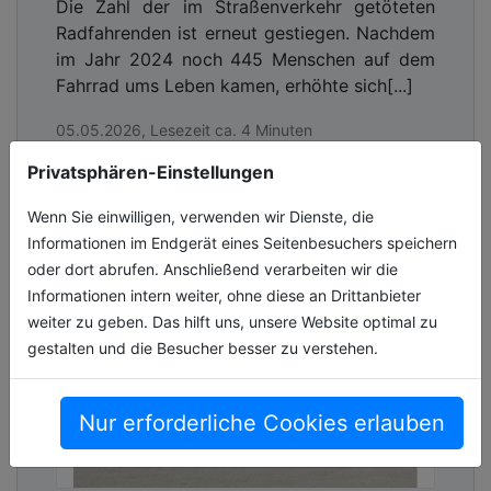
Die Zahl der im Straßenverkehr getöteten
Radfahrenden ist erneut gestiegen. Nachdem
im Jahr 2024 noch 445 Menschen auf dem
Fahrrad ums Leben kamen, erhöhte sich[...]
05.05.2026, Lesezeit ca. 4 Minuten
Privatsphären-Einstellungen
verkehr
Wenn Sie einwilligen, verwenden wir Dienste, die
Informationen im Endgerät eines Seitenbesuchers speichern
oder dort abrufen. Anschließend verarbeiten wir die
Informationen intern weiter, ohne diese an Drittanbieter
weiter zu geben. Das hilft uns, unsere Website optimal zu
gestalten und die Besucher besser zu verstehen.
Nur erforderliche Cookies erlauben