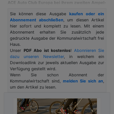
ACE Auto Club Europa bei ihrem zweiten Ampel-
Check Verkehrspolitik. Seit dem vergangenen
Sie können diese Ausgabe
kaufen oder ein
Sommer sei die Ampel nur langsam
Abonnement abschließen
, um diesen Artikel
vorangekommen mit der Umsetzung ihres
hier sofort und komplett zu lesen. Mit einem
Koalitionsvertrages. In Schulnoten ausgedrückt,
Abonnement erhalten Sie zusätzlich jede
stellen die Verbände der Bundesregierung statt
gedruckte Ausgabe der Kommunalwirtschaft frei
einer glatten Note 4 wie im vergangenen Jahr
Haus.
nun eine 4+ aus („ausreichend“). Mit Blick auf die
Unser
PDF Abo ist kostenlos
!
Abonnieren Sie
Bundestagswahl im September 2025 fordert das
dazu unseren Newsletter
, in welchem ein
Bündnis von der Ampel einen ehrgeizigen
Downloadlink zur jeweils aktuellen Ausgabe zur
verkehrspolitischen Endspurt.
Verfügung gestellt wird.
Während die kürzlich verabschiedete Novelle des
Wenn Sie schon Abonnent der
Bundesschienenwegeausbaugesetzes und auch
Kommunalwirtschaft sind,
melden Sie sich an
,
des Straßenverkehrsgesetzes spürbare
um den Artikel zu lesen.
Fortschritte beinhalten, sieht es mit der Umsetzung
der Vision Zero im Straßenverkehr und beim
Hochlauf der Elektromobilität eher düster aus.
Insgesamt bleibt viel zu tun, um die