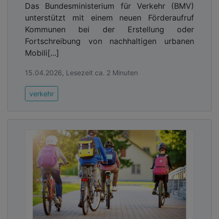
Das Bundesministerium für Verkehr (BMV)
Dirk Flege im Namen des Bündnisses:
„Hier ist die
unterstützt mit einem neuen Förderaufruf
Koalition bislang größtenteils untätig geblieben.
Kommunen bei der Erstellung oder
Dabei ist das Potenzial gerade im Verkehr enorm.
Fortschreibung von nachhaltigen urbanen
Mit einem Einstieg in den Abbau umwelt- und
Mobili[...]
klimaschädlicher Subventionen würden zusätzliche
Investitionen in die Mobilität von morgen
15.04.2026, Lesezeit ca. 2 Minuten
ermöglicht. Das wäre eine Win-win-Situation: Nicht
nur der Haushalt profitiert, sondern auch Klima und
verkehr
Verkehrswende.“
Advertising
Abonnieren Sie unseren Newsletter mit
Link zur kostenlosen PDF Ausgabe der
Kommunalwirtschaft!