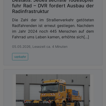
weitestgehend auf der Stelle“
, sagt Caroline
fuhr Rad – DVR fordert Ausbau der
Lodemann, Bundesgeschäftsführerin beim
Radinfrastruktur
Fahrradclub ADFC. Zwar sei es gelungen, eine
Die Zahl der im Straßenverkehr getöteten
Novelle des zuvor zu stark auf Autoverkehr
Radfahrenden ist erneut gestiegen. Nachdem
ausgerichteten Straßenverkehrsgesetzes zu
im Jahr 2024 noch 445 Menschen auf dem
verabschieden und den Bau von Radwegen zu
Fahrrad ums Leben kamen, erhöhte sich[...]
erleichtern. Insgesamt fehle jedoch ein klares
Bekenntnis zur Vision Zero wie es im
05.05.2026, Lesezeit ca. 4 Minuten
Koalitionsvertrag versprochen wurde.
„Die Zahl der
im Straßenverkehr getöteten Radfahrerinnen und
verkehr
Radfahrer ist zwischen 2010 und 2023 um 17
Prozent gestiegen; ähnlich ist die Entwicklung bei
den Fußgängern. Hier wünschen wir uns Tempo 30
als Regelgeschwindigkeit in den Kommunen.
Bislang haben wir noch immer einen
Flickenteppich.“
Der Radverkehr in Deutschland müsse endlich
attraktiver und sicherer werden.
„Dazu brauchen