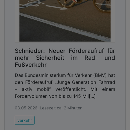
verkehrspolitischen Vorhaben aus dem
Koalitionsvertrag umzusetzen (hier geht es zu den
ausführlichen Ergebnissen und Bewertungen des
Ampel-Checks).
Schiene / ÖPNV
Die Umsetzung der im Koalitionsvertrag
Schnieder: Neuer Förderaufruf für
versprochenen Maßnahmen für den
mehr Sicherheit im Rad- und
Schienenverkehr in Deutschland bewerten die drei
Fußverkehr
Verbände insgesamt mit der Note 3. Positiv
schneiden vor allem das Deutschlandticket, die
Das Bundesministerium für Verkehr (BMV) hat
massiv aufgestockten Schieneninvestitionen sowie
den Förderaufruf „Junge Generation Fahrrad
die veränderte Einnahmenverteilung der Lkw-Maut
– aktiv mobil“ veröffentlicht. Mit einem
ab, von der die Verkehrswende profitiert. Schlecht
Fördervolumen von bis zu 145 Mil[...]
steht es um die Erweiterung des Streckennetzes
08.05.2026, Lesezeit ca. 2 Minuten
und die Elektrifizierung der Schiene – in beiden
Fällen geht es kaum voran (zweimal Note 5).
verkehr
Advertising