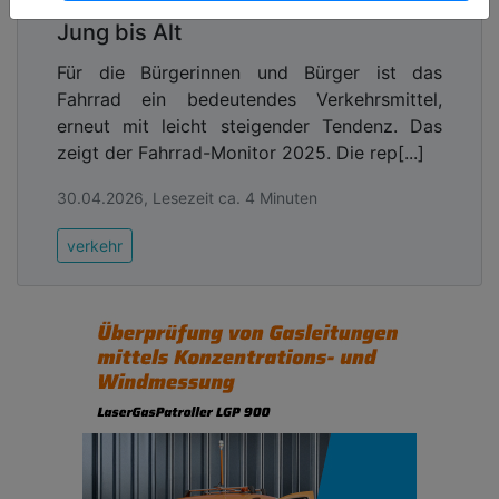
Erkenntnisse zur Radmobilität von
Auch was den Ausbau der Infrastruktur für E-Autos
Jung bis Alt
angeht, schneidet die Koalition in der Bewertung
Für die Bürgerinnen und Bürger ist das
der drei Verbände schlecht ab: unverändert mit der
Fahrrad ein bedeutendes Verkehrsmittel,
Note 4.
„Mit dem Masterplan Ladeinfrastruktur hat
erneut mit leicht steigender Tendenz. Das
die Bundesregierung zwar eine gute Grundlage
zeigt der Fahrrad-Monitor 2025. Die rep[...]
geschaffen, um das Laden von E-Autos im ganzen
Land zu erleichtern“
, sagt ACE-Vorsitzender Stefan
30.04.2026, Lesezeit ca. 4 Minuten
Heimlich.
„Waren vor einem Jahr lediglich 19 der
68 Maßnahmen vollständig umgesetzt, sind wir
verkehr
inzwischen bei 33 umgesetzten Maßnahmen. Das
ist in jedem Fall ein Fortschritt.“
Doch während sich die Zahl der Ladestationen
immerhin befriedigend entwickelt (Verbesserung
auf Teilnote 3), steht die Bundesregierung bei der
Dekarbonisierung des Verkehrs noch ganz am
Anfang (Note 5). Stefan Heimlich sieht den
Hochlauf der E-Mobilität gefährdet:
„Vom