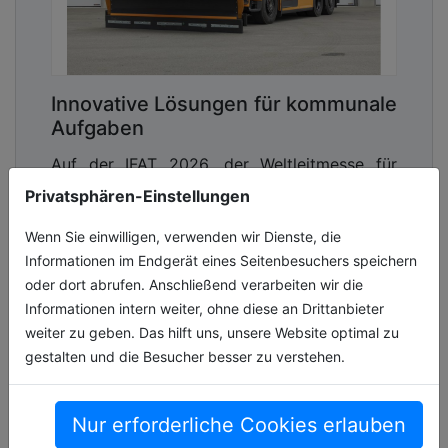
wir ein verbindliches Konzept, wie der Nationale
Radverkehrsplan bis 2030 umgesetzt und wie er
finanziert werden soll“
, fordert Lodemann.
Innovative Lösungen für kommunale
Aufgaben
Auf der IFAT 2026, der Weltleitmesse für
Wasser-, Abwasser-, Abfall- und
Privatsphären-Einstellungen
Rohstoffwirtschaft, präsentiert Mercedes-
Benz Trucks vom 4. bis 7. Mai ein
Wenn Sie einwilligen, verwenden wir Dienste, die
umfassendes [...]
Informationen im Endgerät eines Seitenbesuchers speichern
oder dort abrufen. Anschließend verarbeiten wir die
05.05.2026, Lesezeit ca. 9 Minuten
Informationen intern weiter, ohne diese an Drittanbieter
weiter zu geben. Das hilft uns, unsere Website optimal zu
verkehr
gestalten und die Besucher besser zu verstehen.
Nur erforderliche Cookies erlauben
Fahrrad-Monitor 2025 liefert neue
E-Autos