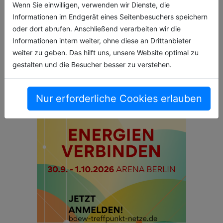
Wenn Sie einwilligen, verwenden wir Dienste, die
Energien und nachhaltiges Handeln leicht
Informationen im Endgerät eines Seitenbesuchers speichern
verständlich erklärt
oder dort abrufen. Anschließend verarbeiten wir die
Informationen intern weiter, ohne diese an Drittanbieter
27.03.2026, Lesezeit ca. 2 Minuten
weiter zu geben. Das hilft uns, unsere Website optimal zu
natur
gestalten und die Besucher besser zu verstehen.
Nur erforderliche Cookies erlauben