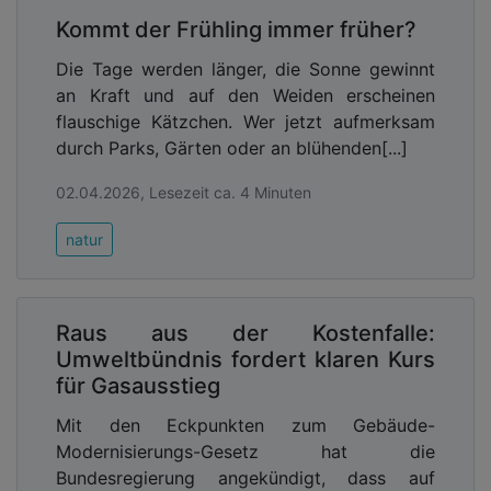
muss die wasserbewusste Stadtentwicklung
Kommt der Frühling immer früher?
konsequent und umfassend vorangetrieben
Die Tage werden länger, die Sonne gewinnt
werden. Dies bedeutet mehr entsiegelte Flächen
an Kraft und auf den Weiden erscheinen
und neue Grünstrukturen, ein dichteres Netz an
flauschige Kätzchen. Wer jetzt aufmerksam
Straßenbäumen, verpflichtende Vorgaben oder
durch Parks, Gärten oder an blühenden[...]
klare Anreize für Dach- und Fassadenbegrünung
sowie die gezielte Verknüpfung von
02.04.2026, Lesezeit ca. 4 Minuten
Regenwasserbewirtschaftung und Stadtgrün.
natur
Raus aus der Kostenfalle:
Umweltbündnis fordert klaren Kurs
für Gasausstieg
Mit den Eckpunkten zum Gebäude-
Modernisierungs-Gesetz hat die
Bundesregierung angekündigt, dass auf