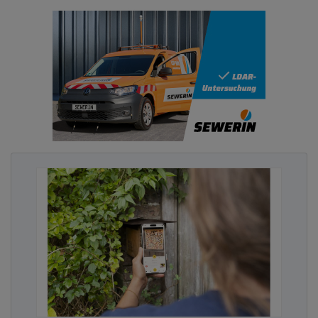
Mechanismen. Pflanzen spenden Schatten und
schützen vor direkter Sonneneinstrahlung. Die
Verdunstung von Wasser entzieht der Luft Wärme.
Gründächer verdunsten je nach Ausführung täglich
mehrere Liter Wasser pro Quadratmeter. 100 m²
Gründächer haben – je nach Bewuchs – in etwa die
gleiche Kühlleistung wie große Bäume. Sie leisten
einen messbaren Beitrag zur Abkühlung von
Gebäuden und Umgebung. Zudem speichert
Vegetation deutlich weniger Wärme als Beton oder
Asphalt. Wichtig für den erholsamen Schlaf in der
Nacht.
Klimaangepasster Umbau braucht Tempo
und Verbindlichkeit
Dieser Sommer zeigt: Hitzephasen werden
intensiver und länger. Bereits jetzt im Juni wurden
europaweit Hitzerekorde gebrochen. Um die
Lebensqualität in unseren Städten zu erhalten,