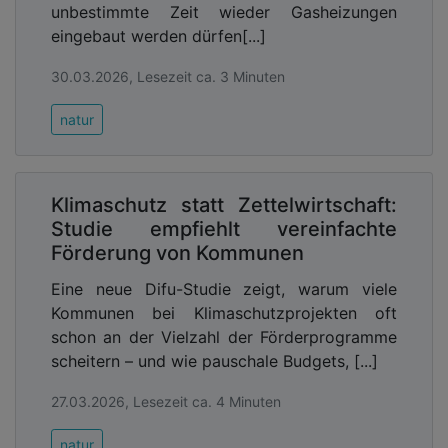
unbestimmte Zeit wieder Gasheizungen
eingebaut werden dürfen[...]
30.03.2026, Lesezeit ca. 3 Minuten
Der flächendeckende Umbau erfordert eine
natur
verlässliche und langfristig sichere Finanzierung.
Denn die wasserbewusste Stadtentwicklung kostet
Geld. Das ist die eine Seite der Medaille. Auf der
Klimaschutz statt Zettelwirtschaft:
anderen Seite: Hitzeschutz reduziert
Studie empfiehlt vereinfachte
Gesundheitskosten, stärkt die Aufenthaltsqualität,
Förderung von Kommunen
sichert die Funktionsfähigkeit urbaner Räume und
verringert aufgrund des Wasserrückhalts Schäden
Eine neue Difu-Studie zeigt, warum viele
bei Starkregen und Trockenheit. Ein weiterer
Kommunen bei Klimaschutzprojekten oft
wichtiger Punkt: Hitze reduziert die
schon an der Vielzahl der Förderprogramme
Wirtschaftsleistung deutlich. Nach Berechnungen
scheitern – und wie pauschale Budgets, [...]
des Umweltpaktes Bayern verursacht ein einzelner
Hitzetag mit mehr als 30 Grad einen
27.03.2026, Lesezeit ca. 4 Minuten
Wirtschaftsverlust von knapp 500 Mio. €.
natur
Hauptursache sind Produktivitätsverluste.