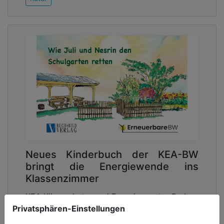
Fachleute schätzen diese bei Temperaturen von
mehr als 30 Grad auf etwa drei Prozent der
Arbeitsleistung – pro zusätzlichem Grad.
Die Klimaanpassung unserer Städte kostet Geld –
aber es rechnet sich. Nicht nur langfristig.
Advertising
Abonnieren Sie unseren Newsletter mit
Link zur kostenlosen PDF Ausgabe der
Kommunalwirtschaft!
Neues Kinderbuch der KEA-BW
bringt die Energiewende ins
Klassenzimmer
KEA Klimaschutz- und Energieagentur Baden-
Privatsphären-Einstellungen
Württemberg (KEA-BW) bringt neues
Kinderbuch heraus welches Erneuerbare