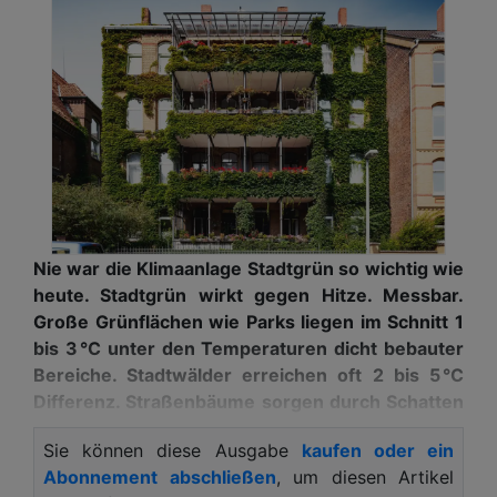
Nie war die Klimaanlage Stadtgrün so wichtig wie
heute. Stadtgrün wirkt gegen Hitze. Messbar.
Große Grünflächen wie Parks liegen im Schnitt 1
bis 3 °C unter den Temperaturen dicht bebauter
Bereiche. Stadtwälder erreichen oft 2 bis 5 °C
Differenz. Straßenbäume sorgen durch Schatten
und Verdunstung für spürbar geringere
Sie können diese Ausgabe
kaufen oder ein
Hitzebelastung – die gefühlte Temperatur sinkt
Abonnement abschließen
, um diesen Artikel
lokal um bis zu 10 °C. Begrünte Dächer und