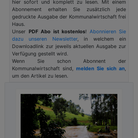
hier sofort und komplett zu lesen. Mit einem
Fassaden kühlen das direkte Umfeld und
Abonnement erhalten Sie zusätzlich jede
Gebäude um etwa 1 bis 3 °C.
„Zahlen, die
gedruckte Ausgabe der Kommunalwirtschaft frei
eindrucksvoll belegen, wie wichtig Grün und Blau
Haus.
in der Stadt schon heute sind – und zukünftig
Unser
PDF Abo ist kostenlos
!
Abonnieren Sie
noch deutlich wichtiger werden. Wir müssen die
dazu unseren Newsletter
, in welchem ein
wasserbewusste Stadtentwicklung, die
Downloadlink zur jeweils aktuellen Ausgabe zur
Klimaanpassung unseres urbanen Umfelds, sehr
Verfügung gestellt wird.
schnell vorantreiben. Hitze ist ein
Wenn Sie schon Abonnent der
Gesundheitsrisiko, Hitze bremst die Wirtschaft“
,
Kommunalwirtschaft sind,
melden Sie sich an
,
betont Dr. Lisa Irwin-Broß, Vorständin der
um den Artikel zu lesen.
Deutschen Vereinigung für Wasserwirtschaft,
Abwasser und Abfall (DWA).
Die aktuelle Hitzewelle zeigt die
Belastungsgrenzen vieler Städte deutlich auf. Wo
Asphalt und Beton dominieren, ist es unerträglich
heiß, mit wenig Abkühlung in den Abendstunden.
Großstädte wie Köln weisen abends und nachts um
bis zu zehn Grad höhere Temperaturen auf als das