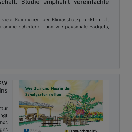
schaft: Studie empfiehlt vereinfachte
m viele Kommunen bei Klimaschutzprojekten oft
ogramme scheitern – und wie pauschale Budgets,
-BW
ins
tur
ngt
hes
iges