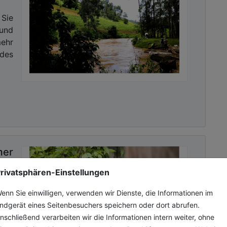
 Sie
 und
ehr
des
mer
rivatsphären-Einstellungen
nne
enn Sie einwilligen, verwenden wir Dienste, die Informationen im
den
ndgerät eines Seitenbesuchers speichern oder dort abrufen.
Wer
nschließend verarbeiten wir die Informationen intern weiter, ohne
rten