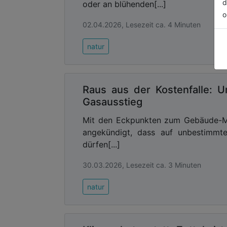
d
oder an blühenden[...]
o
02.04.2026, Lesezeit ca. 4 Minuten
natur
Raus aus der Kostenfalle: U
Gasausstieg
Mit den Eckpunkten zum Gebäude-Mo
angekündigt, dass auf unbestimmt
dürfen[...]
30.03.2026, Lesezeit ca. 3 Minuten
natur