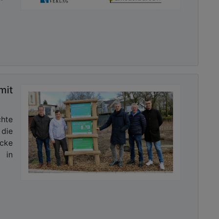
it
hte
die
Ecke
 in