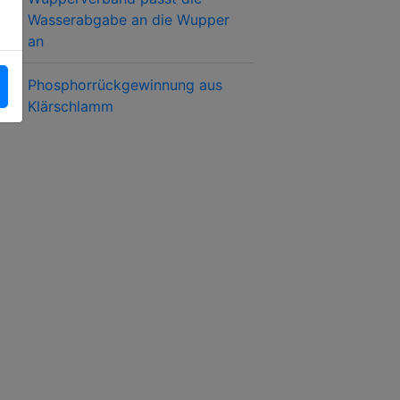
Wasserabgabe an die Wupper
an
Phosphorrückgewinnung aus
Klärschlamm