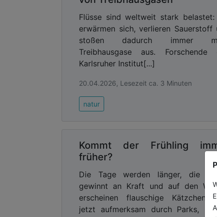
Flüsse sind weltweit stark belastet:
erwärmen sich, verlieren Sauerstoff
stoßen dadurch immer m
Treibhausgase aus. Forschende 
Karlsruher Institut[...]
20.04.2026, Lesezeit ca. 3 Minuten
natur
Kommt der Frühling im
früher?
P
Die Tage werden länger, die So
W
gewinnt an Kraft und auf den Wei
E
erscheinen flauschige Kätzchen. 
A
jetzt aufmerksam durch Parks, Gä