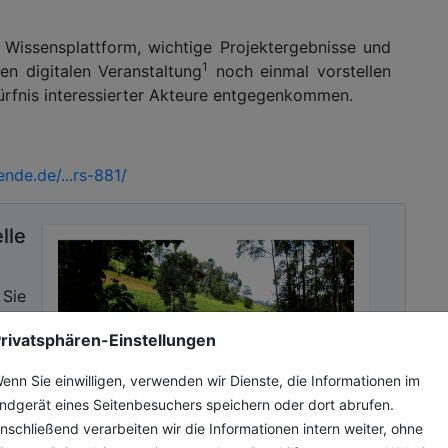
Wissensplattform, wichtige Projektergebnisse und
1
ren digitalen Veranstaltung
noch einmal vorstellen
rfnis interessierter Akteure entgegenkommen.
nde.de/...rs-881/
lle
 Sie
 und
rivatsphären-Einstellungen
ehr
des
enn Sie einwilligen, verwenden wir Dienste, die Informationen im
ndgerät eines Seitenbesuchers speichern oder dort abrufen.
nschließend verarbeiten wir die Informationen intern weiter, ohne