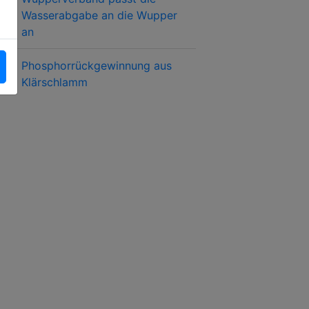
Wasserabgabe an die Wupper
an
Phosphorrückgewinnung aus
Klärschlamm