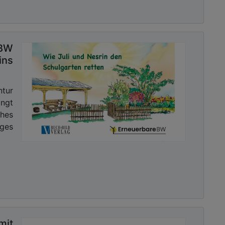
-BW
ins
tur
ngt
hes
iges
it