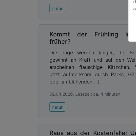
d
natur
o
Kommt der Frühling im
früher?
Die Tage werden länger, die So
gewinnt an Kraft und auf den Wei
erscheinen flauschige Kätzchen. 
jetzt aufmerksam durch Parks, Gä
oder an blühenden[...]
02.04.2026, Lesezeit ca. 4 Minuten
natur
Raus aus der Kostenfalle: U