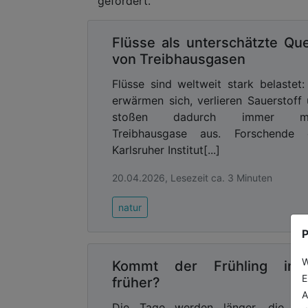
gefördert.
Flüsse als unterschätzte Que
von Treibhausgasen
Flüsse sind weltweit stark belastet:
erwärmen sich, verlieren Sauerstoff
stoßen dadurch immer m
Treibhausgase aus. Forschende 
Karlsruher Institut[...]
20.04.2026, Lesezeit ca. 3 Minuten
natur
P
W
Kommt der Frühling im
E
früher?
A
Die Tage werden länger, die So