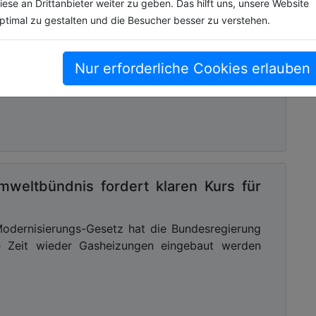
iese an Drittanbieter weiter zu geben. Das hilft uns, unsere Website
den
ptimal zu gestalten und die Besucher besser zu verstehen.
Wer
rten
Nur erforderliche Cookies erlauben
mweltbündnis fordert klaren Kurs für
dernisierungs-Gesetz hat die Bundesregierung
e Zeit wieder Gasheizungen eingebaut werden