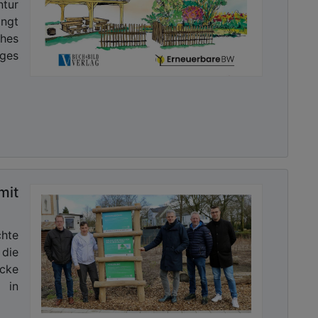
tur
ngt
hes
iges
it
hte
die
Ecke
 in