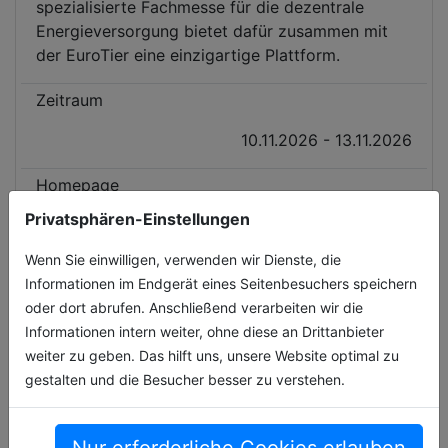
spezialisierte Fachmesse für die dezentrale
Energieversorgung bietet dafür zusammen mit
der EuroTier eine einzigartige Plattform.
Zeitraum
10.11.2026 - 13.11.2026
Homepage
Privatsphären-Einstellungen
https://www.energy-decentral.com/
Wenn Sie einwilligen, verwenden wir Dienste, die
Veranstaltungsort
Informationen im Endgerät eines Seitenbesuchers speichern
oder dort abrufen. Anschließend verarbeiten wir die
Messe Hannover (Hannover)
Informationen intern weiter, ohne diese an Drittanbieter
weiter zu geben. Das hilft uns, unsere Website optimal zu
gestalten und die Besucher besser zu verstehen.