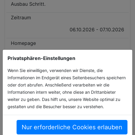
Ausbau Schritt.
Zeitraum
06.10.2026 - 07.10.2026
Homepage
https://live.handelsblatt.com/...eicher/
Privatsphären-Einstellungen
Veranstaltungsort
Wenn Sie einwilligen, verwenden wir Dienste, die
Informationen im Endgerät eines Seitenbesuchers speichern
Handelsblatt Media Group, Toulouser Allee 27,
oder dort abrufen. Anschließend verarbeiten wir die
40211 Düsseldorf (Düsseldorf)
Informationen intern weiter, ohne diese an Drittanbieter
weiter zu geben. Das hilft uns, unsere Website optimal zu
gestalten und die Besucher besser zu verstehen.
Nur erforderliche Cookies erlauben