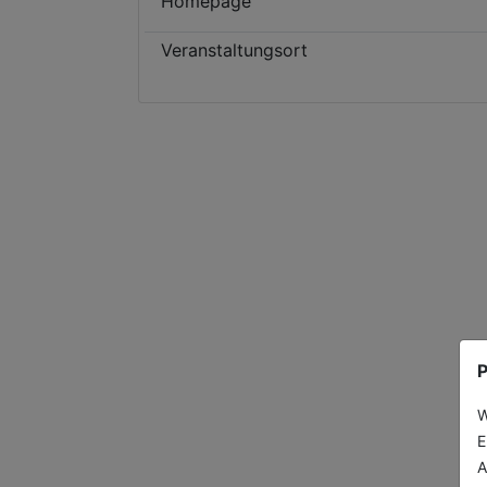
Homepage
Veranstaltungsort
P
W
E
A