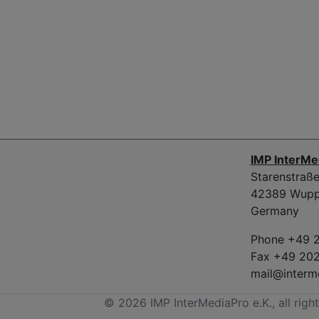
IMP InterMe
Starenstraß
42389 Wupp
Germany
Phone +49 
Fax +49 20
mail@interm
© 2026 IMP InterMediaPro e.K., all righ