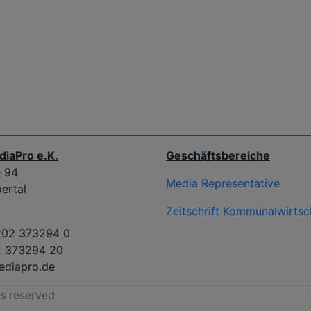
diaPro e.K.
Geschäftsbereiche
e 94
Media Representative
ertal
Zeitschrift Kommunalwirtsc
202 373294 0
2 373294 20
ediapro.de
ts reserved