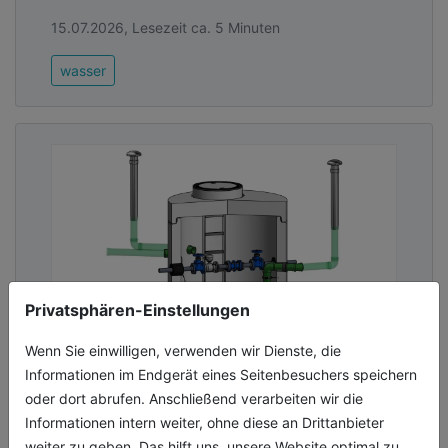
15.07.2026, Lesezeit ca. 5 Minuten
wasser
Privatsphären-Einstellungen
Wenn Sie einwilligen, verwenden wir Dienste, die
Informationen im Endgerät eines Seitenbesuchers speichern
Präzise Technik für sichere
oder dort abrufen. Anschließend verarbeiten wir die
Versorgung
Informationen intern weiter, ohne diese an Drittanbieter
Der neue Mengenmessschacht VodaCheck
weiter zu geben. Das hilft uns, unsere Website optimal zu