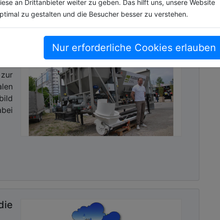
iese an Drittanbieter weiter zu geben. Das hilft uns, unsere Website
llig anders als bei der Abnahme. Da konnte man
ptimal zu gestalten und die Besucher besser zu verstehen.
h ist», freut sich Markus Mann.
das
Nur erforderliche Cookies erlauben
zur
len
ild
bei
ie