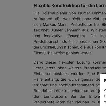
Flexible Konstruktion für die Le
Die Holzbauplaner von Blumer Lehmann
Aufbauten. «Es war nicht ganz einfach
sich Markus Mann, Projektleiter bei 
zeichnet Blumer Lehmann aus: Wir steh
und innovative Lösungen». Die ind
Produktionsstandort im hessischen Gro
die Erschließungsflächen, die aus konst
Elementbauweise geplant waren.
Dank dieser flexiblen Lösung konnt
Lernclustern ohne weitere Brandschut
Einbauten bestückt werden. Eine Bran
Halle entlang. Sie wurde gemäß den A
P
errichtet und hochfeuerhemmend beplan
W
Brandabschnitte, die wiederum auf jed
E
den Lernclustern. Bei der Einwei
A
Projektbeteiligten den Neubau im Betri