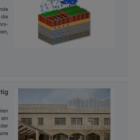
ende
die
hrs-
hen,
tig
len
 ein
 der
mune