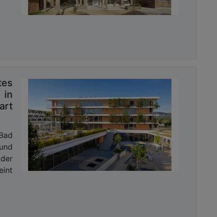
tes
 in
art
 Bad
und
der
eint