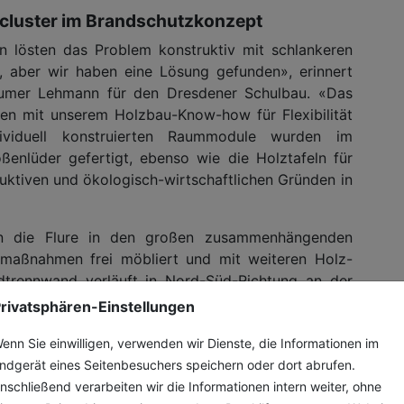
rncluster im Brandschutzkonzept
 lösten das Problem konstruktiv mit schlankeren
, aber wir haben eine Lösung gefunden», erinnert
Blumer Lehmann für den Dresdener Schulbau. «Das
en mit unserem Holzbau-Know-how für Flexibilität
ividuell konstruierten Raummodule wurden im
ßenlüder gefertigt, ebenso wie die Holztafeln für
ruktiven und ökologisch-wirtschaftlichen Gründen in
en die Flure in den großen zusammenhängenden
zmaßnahmen frei möbliert und mit weiteren Holz-
dtrennwand verläuft in Nord-Süd-Richtung an der
nforderungen an die Feuerwiderstandsklasse F60
rivatsphären-Einstellungen
kt. Die Brandtrennwand teilt das Gebäude in zwei
enn Sie einwilligen, verwenden wir Dienste, die Informationen im
em Geschoss aus zwei Nutzungseinheiten bestehen,
ndgerät eines Seitenbesuchers speichern oder dort abrufen.
hung der Schule im Januar 2023 konnten die
nschließend verarbeiten wir die Informationen intern weiter, ohne
eb erleben: «Die Kinder haben die ganze Schule in