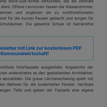
eine Nord-Süd-Achse verbunden, die als zentrale
 dient. Offene Lernzonen fassen die Klassenzimmer,
ammen und ergänzen sie zu multifunktionalen
sind für die kurzen Pausen gedacht und sorgen für
Schulräumen. Die gesamte Schule ist barrierefrei
sletter mit Link zur kostenlosen PDF
 Kommunalwirtschaft!
erlüftete Holzfassade ausgebildet. Angesichts der
ten widerstrebte es den gestaltenden Architekten,
e abzubilden. Die graue Lärchenschalung spielt mit
len Rahmen für die bodentiefen Fenster. Vertikale
zeugen Tiefe und geben der Fassade eine eigene