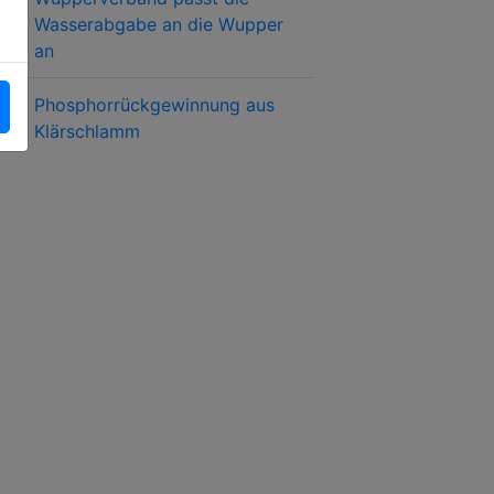
Wasserabgabe an die Wupper
an
Phosphorrückgewinnung aus
Klärschlamm