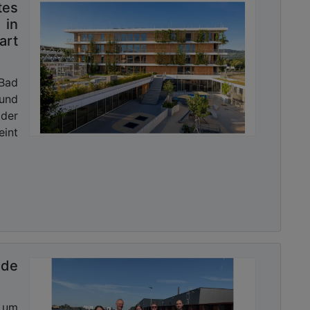
tes
 in
art
 Bad
und
der
eint
de
t um