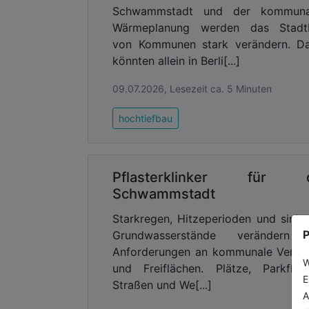
Schwammstadt und der kommuna
Wärmeplanung werden das Stadtb
von Kommunen stark verändern. Da
könnten allein in Berli[...]
09.07.2026, Lesezeit ca. 5 Minuten
hochtiefbau
Pflasterklinker für d
Schwammstadt
Starkregen, Hitzeperioden und sink
P
Grundwasserstände verändern 
Anforderungen an kommunale Verke
W
und Freiflächen. Plätze, Parkfläc
E
Straßen und We[...]
A