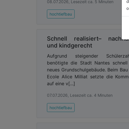
d
08.07.2026, Lesezeit ca. 5 Minuten
o
hochtiefbau
Schnell realisiert– nachhal
und kindgerecht
Aufgrund steigender Schülerzah
benötigte die Stadt Nantes schnell
neues Grundschulgebäude. Beim Bau
Ecole Alice Milliat setzte die Kom
auf eine v[...]
07.07.2026, Lesezeit ca. 4 Minuten
hochtiefbau