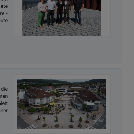
tete
ei-
eute
die
hmen
ielt
hner