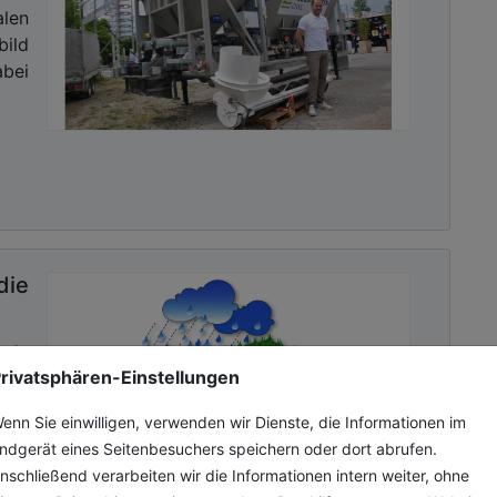
len
ild
bei
ie
ende
rivatsphären-Einstellungen
die
hrs-
enn Sie einwilligen, verwenden wir Dienste, die Informationen im
hen,
ndgerät eines Seitenbesuchers speichern oder dort abrufen.
nschließend verarbeiten wir die Informationen intern weiter, ohne