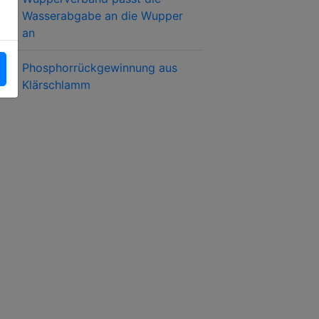
Wasserabgabe an die Wupper
an
Phosphorrückgewinnung aus
Klärschlamm