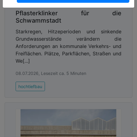
Pflasterklinker für die
Schwammstadt
Starkregen, Hitzeperioden und sinkende
Grundwasserstände verändern die
Anforderungen an kommunale Verkehrs- und
Freiflächen. Plätze, Parkflächen, Straßen und
We[...]
08.07.2026, Lesezeit ca. 5 Minuten
hochtiefbau