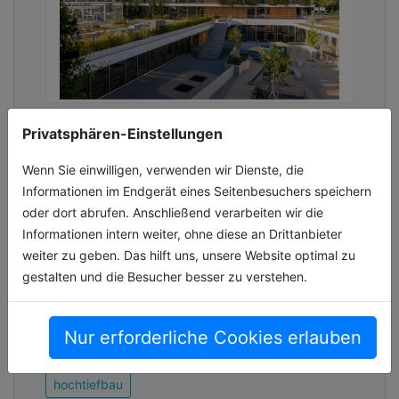
Nachhaltig erfolgreich: Erstes
Privatsphären-Einstellungen
öffentliches Schulgebäude in
Holzhybridbauweise in Stuttgart
Wenn Sie einwilligen, verwenden wir Dienste, die
fertiggestellt
Informationen im Endgerät eines Seitenbesuchers speichern
oder dort abrufen. Anschließend verarbeiten wir die
Das „Bildungshaus NeckarPark“ in Bad
Informationen intern weiter, ohne diese an Drittanbieter
Cannstatt ist eines der größten und
weiter zu geben. Das hilft uns, unsere Website optimal zu
innovativsten Schulbauprojekte der
gestalten und die Besucher besser zu verstehen.
Landeshauptstadt Stuttgart. Es vereint vier
Nutzunge[...]
Nur erforderliche Cookies erlauben
06.07.2026, Lesezeit ca. 8 Minuten
hochtiefbau