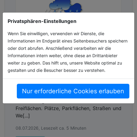
Privatsphären-Einstellungen
Wenn Sie einwilligen, verwenden wir Dienste, die
Informationen im Endgerät eines Seitenbesuchers speichern
oder dort abrufen. Anschließend verarbeiten wir die
Informationen intern weiter, ohne diese an Drittanbieter
weiter zu geben. Das hilft uns, unsere Website optimal zu
Pflasterklinker für die
gestalten und die Besucher besser zu verstehen.
Schwammstadt
Starkregen, Hitzeperioden und sinkende
Nur erforderliche Cookies erlauben
Grundwasserstände verändern die
Anforderungen an kommunale Verkehrs- und
Freiflächen. Plätze, Parkflächen, Straßen und
We[...]
08.07.2026, Lesezeit ca. 5 Minuten