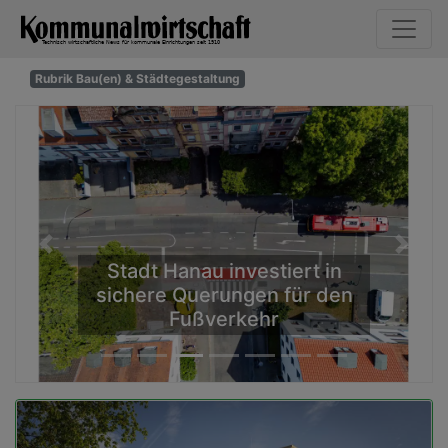
Rubrik Bau(en) & Städtegestaltung
Previous
Next
Stadt Hanau investiert in
sichere Querungen für den
Fußverkehr