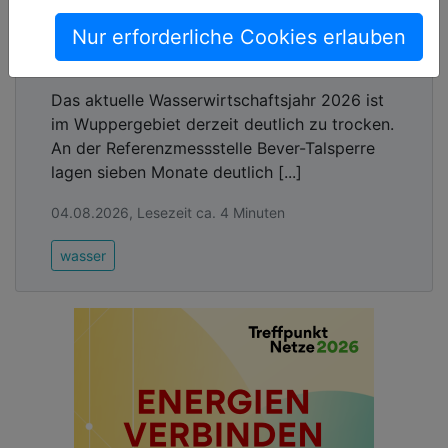
Nur erforderliche Cookies erlauben
Wupperverband passt die
Wasserabgabe an die Wupper an
Das aktuelle Wasserwirtschaftsjahr 2026 ist
im Wuppergebiet derzeit deutlich zu trocken.
An der Referenzmessstelle Bever-Talsperre
lagen sieben Monate deutlich [...]
04.08.2026, Lesezeit ca. 4 Minuten
wasser