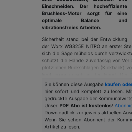
Einschneiden. Der hocheffiziente
Brushless-Motor sorgt für eine
optimale Balance und
vibrationsfreies Arbeiten.
Sicherheit stand bei der Entwicklung
der Worx WG325E NITRO an erster Stelle
sich die Säge mühelos durch verzwickt
schützt die Hände zuverlässig vor Ver
plötzlichen Rückschlägen (Kickback) vor
liegt ergonomisch in der Hand. Der Si
Linkshänder leicht zu bedienen. Die 
Sie können diese Ausgabe
kaufen ode
Kettenspannsystem und ermöglicht ein
hier sofort und komplett zu lesen. M
mittels integrierter Pumpmechanik auto
gedruckte Ausgabe der Kommunalwirtsc
Unser
PDF Abo ist kostenlos
!
Abonnie
Der serienmäßige 20V PowerShare Akk
Downloadlink zur jeweils aktuellen Aus
Boden aus. Die Worx WG325E NITRO 20V
Wenn Sie schon Abonnent der Kommun
erhältlich, zum UVP von 119,99 Euro o
Artikel zu lesen.
keinen Worx PowerShare Akku besitze