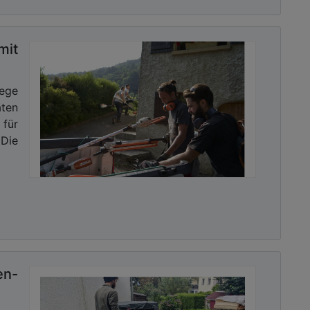
it
lege
äten
für
Die
en-