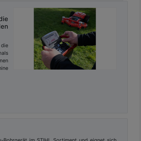
die
len
sletter mit Link zur kostenlosen PDF
 Kommunalwirtschaft!
 die
als
enen
ine
u-Bohrgerät im STIHL Sortiment und eignet sich