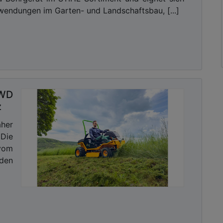
nwendungen im Garten- und Landschaftsbau, [...]
2WD
z
äher
 Die
vom
nden