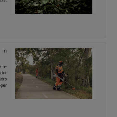
raft
in
zin-
der
ders
iger