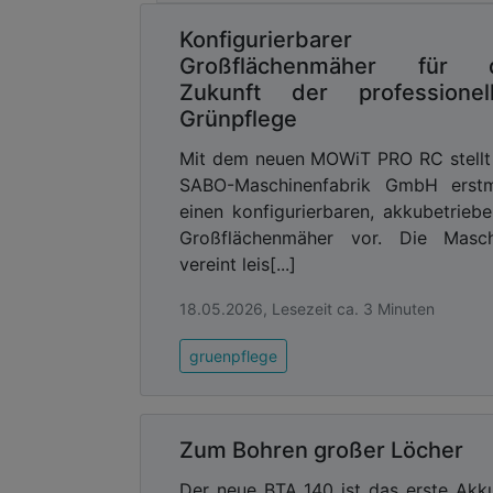
Akku und Ladegerät.
Konfigurierbarer
Advertising
Großflächenmäher für 
Zukunft der professionel
Abonnieren Sie unseren New
Grünpflege
Ausgabe der
Mit dem neuen MOWiT PRO RC stellt
SABO-Maschinenfabrik GmbH erstm
einen konfigurierbaren, akkubetrieb
Großflächenmäher vor. Die Masch
vereint leis[...]
18.05.2026, Lesezeit ca. 3 Minuten
gruenpflege
Zum Bohren großer Löcher
Der neue BTA 140 ist das erste Akk