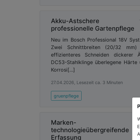
Akku-Astschere f
professionelle Gartenpflege
Neu im Bosch Professional 18V Sys
Zwei Schnittbreiten (20/32 mm) 
effizienteres Schneiden dickerer 
DC53-Stahlklinge überlegene Härte
Korrosi[...]
27.04.2026, Lesezeit ca. 3 Minuten
gruenpflege
P
W
Marken- un
E
technologieübergreifende
A
Erfassung v