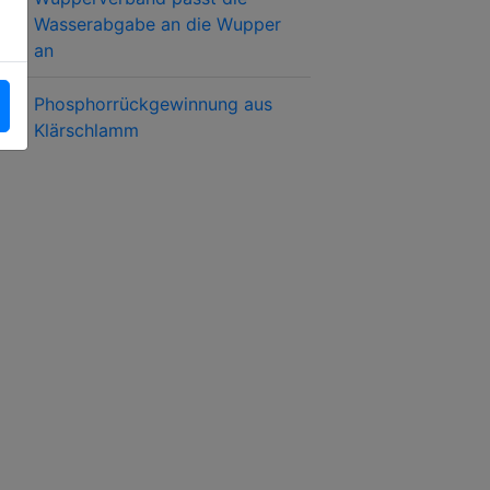
Wasserabgabe an die Wupper
an
Phosphorrückgewinnung aus
Klärschlamm