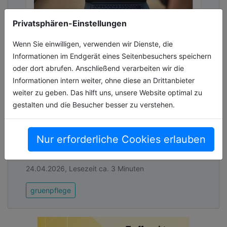
Ausgleichsring ist uns das gelungen“
, so Carsten
Cromm, Geschäftsführer der KHK-Kunststoffhandel
Privatsphären-Einstellungen
Cromm & Seiter GmbH.
Wenn Sie einwilligen, verwenden wir Dienste, die
Advertising
Informationen im Endgerät eines Seitenbesuchers speichern
Abonnieren Sie unseren Newsletter mit
Marken- und
oder dort abrufen. Anschließend verarbeiten wir die
Link zur kostenlosen PDF Ausgabe der
technologieübergreifende
Informationen intern weiter, ohne diese an Drittanbieter
Kommunalwirtschaft!
Erfassung von Maschinenlaufzeiten
weiter zu geben. Das hilft uns, unsere Website optimal zu
gestalten und die Besucher besser zu verstehen.
Der STIHL Smart Connector ist ein zentrales
Element des digitalen Flottenmanagement-
Systems STIHL connected. Der Sensor mit
Nur erforderliche Cookies erlauben
einem Durchmesser von knapp fünf Zen[...]
24.04.2026, Lesezeit ca. 3 Minuten
gruenpflege