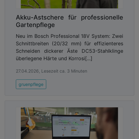
Akku-Astschere für professionelle
Gartenpflege
Neu im Bosch Professional 18V System: Zwei
Schnittbreiten (20/32 mm) für effizienteres
Schneiden dickerer Äste DC53-Stahlklinge
überlegene Härte und Korrosi[...]
27.04.2026, Lesezeit ca. 3 Minuten
„Von Kundenseite wurde häufiger der Wunsch
gruenpflege
geäußert, von einer schweren Beton-Guss-
Abdeckung auf unsere leichten FibreEco-
Abdeckungen zu wechseln, ohne jedoch den
Rahmen auszutauschen. Da der Durchmesser
perfekt in einen Standard-Beton-Guss-Rahmen
passt, galt es, eine Lösung für den
Höhenunterschied zu finden. Mit dem PE-