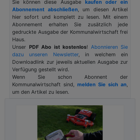
Sie können diese Ausgabe
kaufen oder ein
Bedarfsfall den Austausch veralteter und
Abonnement abschließen
, um diesen Artikel
schwerer Deckel. Dabei bleiben bestehende
hier sofort und komplett zu lesen. Mit einem
Beton-Guss-Rahmen erhalten. Der Ring gleicht
Abonnement erhalten Sie zusätzlich jede
den Höhenunterschied zwischen Rahmen und
gedruckte Ausgabe der Kommunalwirtschaft frei
FibreEco-Abdeckung aus. Diese Kombination
Haus.
ermöglicht eine ressourcenschonende
Unser
PDF Abo ist kostenlos
!
Abonnieren Sie
Modernisierung ohne den Austausch des
dazu unseren Newsletter
, in welchem ein
gesamten Rahmens. KHK schafft damit eine
Downloadlink zur jeweils aktuellen Ausgabe zur
leichte, umweltfreundliche Lösung und bietet
Verfügung gestellt wird.
eine passgenaue, langlebige Option für private
Wenn Sie schon Abonnent der
und öffentliche Anwendungsfälle.
Kommunalwirtschaft sind,
melden Sie sich an
,
Ob für Inspektions- und Abwasserschächte,
um den Artikel zu lesen.
Regenwasserzisternen oder andere unterirdische
Infrastruktur: Um diese zu schützen und zugleich
einen schnellen Zugang zu ermöglichen, werden
Schachtabdeckungen auch auf Privatgrundstücken
und im Rahmen des Garten- und Landschaftsbaus
eingesetzt. Ein schonender Umgang mit