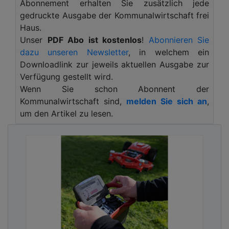
schlanken und leichten Bauweise lässt sich die
Abonnement erhalten Sie zusätzlich jede
Säge mühelos durch verzwicktes Astgewirr führen.
gedruckte Ausgabe der Kommunalwirtschaft frei
Das robuste Handschutzschild schützt die Hände
Haus.
zuverlässig vor Verletzungen. Der klappbare
Unser
PDF Abo ist kostenlos
!
Abonnieren Sie
Kettenschutz bewahrt bei plötzlichen
dazu unseren Newsletter
, in welchem ein
Rückschlägen (Kickback) vor dem Berühren der
Downloadlink zur jeweils aktuellen Ausgabe zur
Kette. Der rutschfeste Softgriff liegt ergonomisch
Verfügung gestellt wird.
in der Hand. Der Sicherheitsschalter ist beidseitig
Wenn Sie schon Abonnent der
für Rechts- und Linkshänder leicht zu bedienen.
Kommunalwirtschaft sind,
melden Sie sich an
,
Die WG325E NITRO verfügt zudem über ein
um den Artikel zu lesen.
effektives Kettenspannsystem und ermöglicht
einen werkzeuglosen Kettenwechsel. Die Kette
wird mittels integrierter Pumpmechanik
automatisch geschmiert.
Der serienmäßige 20V PowerShare Akku mit 2Ah
ist perfekt für leichte Arbeiten vom Boden aus. Die
Worx WG325E NITRO 20V AkkuEinhand-
Powersäge ist in vielen Baumärkten erhältlich, zum