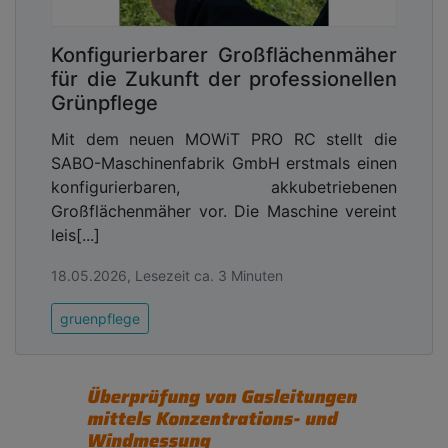
UVP von 119,99 Euro ohne Akku und Ladegerät.
Für diejenigen, die noch keinen Worx PowerShare
Akku besitzen, gibt es das Set zum UVP von
Konfigurierbarer Großflächenmäher
179,99 Euro mit Akku und Ladegerät.
für die Zukunft der professionellen
Grünpflege
Advertising
Mit dem neuen MOWiT PRO RC stellt die
Abonnieren Sie unseren Newsletter mit
SABO-Maschinenfabrik GmbH erstmals einen
Link zur kostenlosen PDF Ausgabe der
konfigurierbaren, akkubetriebenen
Kommunalwirtschaft!
Großflächenmäher vor. Die Maschine vereint
leis[...]
18.05.2026, Lesezeit ca. 3 Minuten
gruenpflege