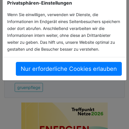
Privatsphären-Einstellungen
Wenn Sie einwilligen, verwenden wir Dienste, die
Marken- und
Informationen im Endgerät eines Seitenbesuchers speichern
technologieübergreifende
oder dort abrufen. Anschließend verarbeiten wir die
Erfassung von Maschinenlaufzeiten
Informationen intern weiter, ohne diese an Drittanbieter
Der STIHL Smart Connector ist ein zentrales
weiter zu geben. Das hilft uns, unsere Website optimal zu
Element des digitalen Flottenmanagement-
gestalten und die Besucher besser zu verstehen.
Systems STIHL connected. Der Sensor mit
einem Durchmesser von knapp fünf Zen[...]
Nur erforderliche Cookies erlauben
24.04.2026, Lesezeit ca. 3 Minuten
gruenpflege