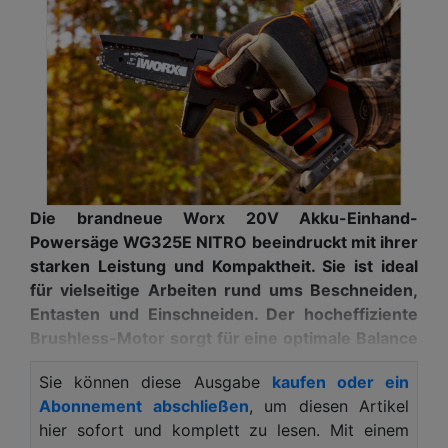
Die brandneue Worx 20V Akku-Einhand-
Powersäge WG325E NITRO beeindruckt mit ihrer
starken Leistung und Kompaktheit. Sie ist ideal
für vielseitige Arbeiten rund ums Beschneiden,
Entasten und Einschneiden. Der hocheffiziente
Brushless-Motor sorgt für eine optimale Balance
und vibrationsfreies Arbeiten.
Sie können diese Ausgabe
kaufen oder ein
Sicherheit stand bei der Entwicklung der Worx
Abonnement abschließen
, um diesen Artikel
WG325E NITRO an erster Stelle. Mit ihrer
hier sofort und komplett zu lesen. Mit einem