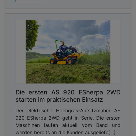
Interessant ist, dass Odenwäller auch über eine
eigene Werkstatt verfügt, die qualifiziert ist,
eigene Konstruktionen zu erstellen. Also bauen die
fünf Schlosser zum Beispiel
Tragwerkskonstruktionen, Pfahlrammen o.a.
Die ersten AS 920 ESherpa 2WD
starten im praktischen Einsatz
Der elektrische Hochgras-Aufsitzmäher AS
920 ESherpa 2WD geht in Serie. Die ersten
Maschinen laufen aktuell vom Band und
werden bereits an die Kunden ausgeliefe[...]