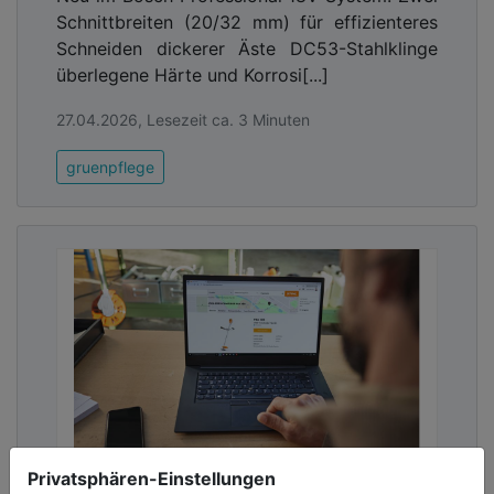
Kommunalwirtschaft!
Schnittbreiten (20/32 mm) für effizienteres
Schneiden dickerer Äste DC53-Stahlklinge
überlegene Härte und Korrosi[...]
27.04.2026, Lesezeit ca. 3 Minuten
gruenpflege
Privatsphären-Einstellungen