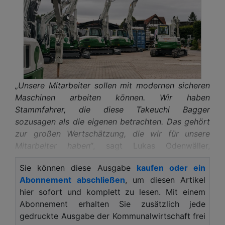
„Unsere Mitarbeiter sollen mit modernen sicheren
Maschinen arbeiten können. Wir haben
Stammfahrer, die diese Takeuchi Bagger
sozusagen als die eigenen betrachten. Das gehört
zur großen Wertschätzung, die wir für unsere
Mitarbeiter haben“
, sagt Lukas Odenwäller,
Geschäftsführender Gesellschafter der Odenwäller
Sie können diese Ausgabe
kaufen oder ein
GaLabau GmbH aus Bruchköbel bei Hanau
Abonnement abschließen
, um diesen Artikel
gelegen. Es gehört mit 170 Mitarbeitern und etwa
hier sofort und komplett zu lesen. Mit einem
220 Baumaschinen und LKW zu den größten
Abonnement erhalten Sie zusätzlich jede
Galabauunternehmen in Deutschland.
gedruckte Ausgabe der Kommunalwirtschaft frei