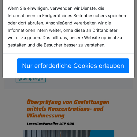
Marken- und
Wenn Sie einwilligen, verwenden wir Dienste, die
technologieübergreifende
Informationen im Endgerät eines Seitenbesuchers speichern
Erfassung von Maschinenlaufzeiten
oder dort abrufen. Anschließend verarbeiten wir die
Der STIHL Smart Connector ist ein zentrales
Informationen intern weiter, ohne diese an Drittanbieter
Element des digitalen Flottenmanagement-
weiter zu geben. Das hilft uns, unsere Website optimal zu
Systems STIHL connected. Der Sensor mit
gestalten und die Besucher besser zu verstehen.
einem Durchmesser von knapp fünf Zen[...]
Nur erforderliche Cookies erlauben
24.04.2026, Lesezeit ca. 3 Minuten
gruenpflege