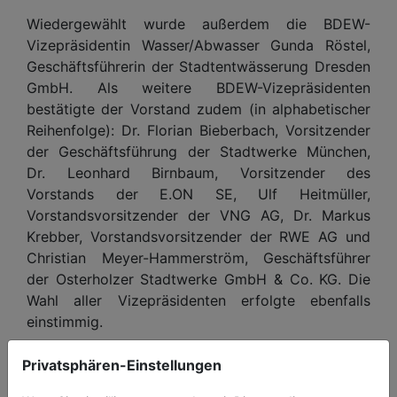
Wiedergewählt wurde außerdem die BDEW-
Vizepräsidentin Wasser/Abwasser Gunda Röstel,
Geschäftsführerin der Stadtentwässerung Dresden
GmbH. Als weitere BDEW-Vizepräsidenten
bestätigte der Vorstand zudem (in alphabetischer
Reihenfolge): Dr. Florian Bieberbach, Vorsitzender
der Geschäftsführung der Stadtwerke München,
Dr. Leonhard Birnbaum, Vorsitzender des
Vorstands der E.ON SE, Ulf Heitmüller,
Vorstandsvorsitzender der VNG AG, Dr. Markus
Krebber, Vorstandsvorsitzender der RWE AG und
Christian Meyer-Hammerström, Geschäftsführer
der Osterholzer Stadtwerke GmbH & Co. KG. Die
Wahl aller Vizepräsidenten erfolgte ebenfalls
einstimmig.
Advertising
Privatsphären-Einstellungen
Abonnieren Sie unseren Newsletter mit