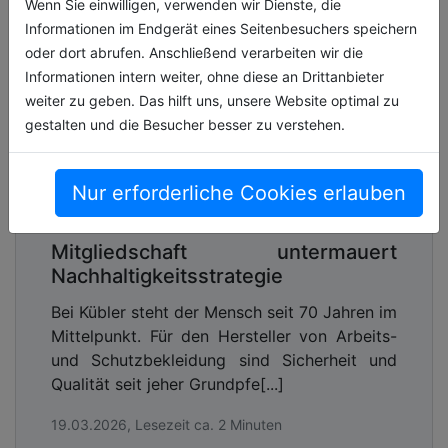
Wenn Sie einwilligen, verwenden wir Dienste, die
Link zur kostenlosen PDF Ausgabe der
Informationen im Endgerät eines Seitenbesuchers speichern
Kommunalwirtschaft!
oder dort abrufen. Anschließend verarbeiten wir die
Informationen intern weiter, ohne diese an Drittanbieter
Die ehrenamtlichen Mitglieder des BDEW-
weiter zu geben. Das hilft uns, unsere Website optimal zu
Präsidiums werden auf zwei Jahre aus der Mitte
gestalten und die Besucher besser zu verstehen.
des Vorstands berufen. Die BDEW-
Mitgliederversammlung hat turnusgemäß den
Vorstand am 9. Juni 2026 in Berlin neu gewählt.
Nur erforderliche Cookies erlauben
Mitgliedschaft untermauert
Nachhaltigkeitsstrategie
Bei Kübler steht der Mensch seit 70 Jahren im
Mittelpunkt. Für den Hersteller von Arbeits-
und Schutzbekleidung sind Sicherheit und
Qualität seit jeher Grundpfe[...]
19.03.2026, Lesezeit ca. 2 Minuten