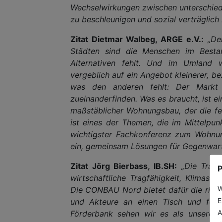
Wechselwirkungen zwischen unterschiedl
zu beschleunigen und sozial verträglich 
Zitat Dietmar Walbeg, ARGE e.V.:
„De
Städten sind die Menschen im Bestan
Alternativen fehlt. Und im Umland 
vergeblich auf ein Angebot kleinerer, b
was den anderen fehlt: Der Markt 
zueinanderfinden. Was es braucht, ist e
maßstäblicher Wohnungsbau, der die fe
ist eines der Themen, die im Mittelp
wichtigster Fachkonferenz zum Wohnun
ein, gemeinsam Lösungen für Gegenwart
Zitat Jörg Bierbass, IB.SH:
„Die Tran
P
wirtschaftliche Tragfähigkeit, Klimas
W
Die CONBAU Nord bietet dafür die richti
E
und Akteure an einen Tisch und förd
A
Förderbank sehen wir es als unsere A