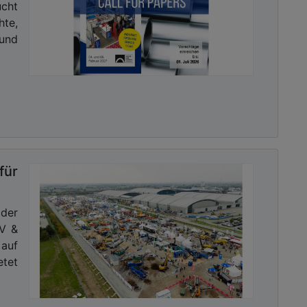
ucht
hte,
rund
für
er
IV &
 auf
tet