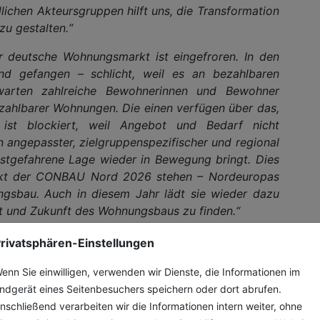
ichen Akteursgruppen hilft uns, die Transformation
zu gestalten.“
r deutsche Wohnungsmarkt ist eingefroren. In den
d gefangen – schlicht, weil es an bezahlbaren
warten zahlreiche Bewohnerinnen und Bewohner
ezahlbarer Wohnungen. Die einen verfügen über das,
ist blockiert, weil Angebot und Bedarf nicht
in angepasster, zielgruppenspezifischer und regional
stgefahrene Lage wieder in Bewegung bringt. Dies
unkt der CONBAU Nord 2026 stehen – Nordeuropas
gsbau. Auch in diesem Jahr lädt sie wieder dazu
 und Zukunft des Wohnungsbaus zu finden.“
sformation im Wohnungsbau gelingt nur, wenn wir
rivatsphären-Einstellungen
chutz und soziale Anforderungen zusammen denken.
enn Sie einwilligen, verwenden wir Dienste, die Informationen im
ge Plattform: Sie bringt die relevanten Akteurinnen
ndgerät eines Seitenbesuchers speichern oder dort abrufen.
ert den Austausch über konkrete Lösungen. Als
nschließend verarbeiten wir die Informationen intern weiter, ohne
ufgabe, diesen Dialog aktiv zu unterstützen und