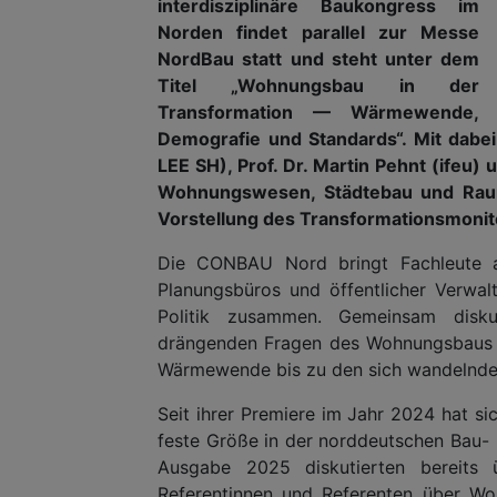
interdisziplinäre Baukongress im
Norden findet parallel zur Messe
NordBau statt und steht unter dem
Titel „Wohnungsbau in der
Transformation — Wärmewende,
Demografie und Standards“. Mit dabe
LEE SH), Prof. Dr. Martin Pehnt (ifeu)
Wohnungswesen, Städtebau und Raum
Vorstellung des Transformationsmonit
Die CONBAU Nord bringt Fachleute a
Planungsbüros und öffentlicher Verwal
Politik zusammen. Gemeinsam disku
drängenden Fragen des Wohnungsbaus —
Wärmewende bis zu den sich wandelnde
Seit ihrer Premiere im Jahr 2024 hat s
feste Größe in der norddeutschen Bau- u
Ausgabe 2025 diskutierten bereit
Referentinnen und Referenten über W