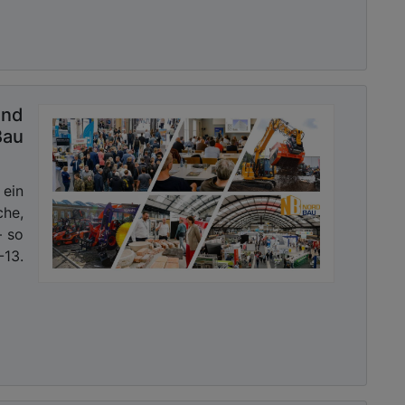
und
Bau
ein
che,
– so
-13.