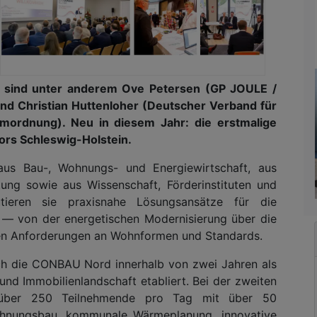
i sind unter anderem Ove Petersen (GP JOULE /
 und Christian Huttenloher (Deutscher Verband für
ordnung). Neu in diesem Jahr: die erstmalige
ors Schleswig-Holstein.
us Bau-, Wohnungs- und Energiewirtschaft, aus
tung sowie aus Wissenschaft, Förderinstituten und
tieren sie praxisnahe Lösungsansätze für die
 von der energetischen Modernisierung über die
n Anforderungen an Wohnformen und Standards.
ich die CONBAU Nord innerhalb von zwei Jahren als
nd Immobilienlandschaft etabliert. Bei der zweiten
s über 250 Teilnehmende pro Tag mit über 50
ohnungsbau, kommunale Wärmeplanung, innovative