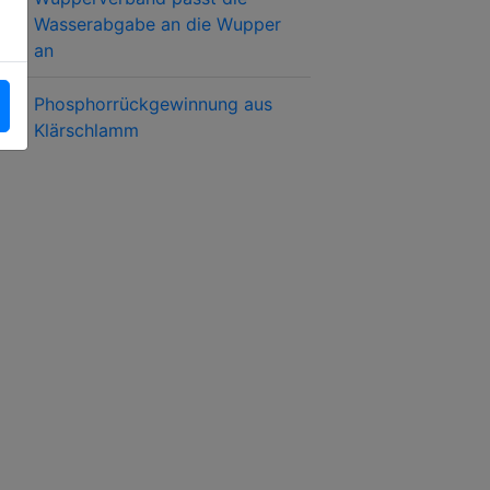
Wasserabgabe an die Wupper
an
Phosphorrückgewinnung aus
Klärschlamm