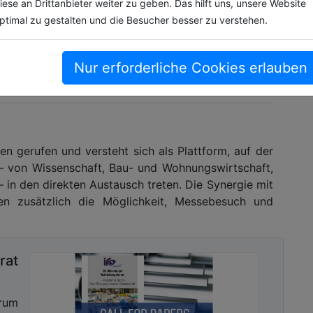
iese an Drittanbieter weiter zu geben. Das hilft uns, unsere Website
ng des Wohnungsmarktes zu setzen.“
ptimal zu gestalten und die Besucher besser zu verstehen.
enhallen:
„CONBAU Nord auf der NordBau – eine
ell umsetzen konnten. 2026 gehen wir bereits in das
Nur erforderliche Cookies erlauben
mit Erfolg, intensiver Verzahnung der Themen und
gerufen und versteht sich als Plattform, auf der
— von Wissenschaft, Bau- und Wohnungswirtschaft,
 in den direkten Austausch treten. Die Synergie mit
n zusätzlich die Möglichkeit, Messebesuch und
rat
orum