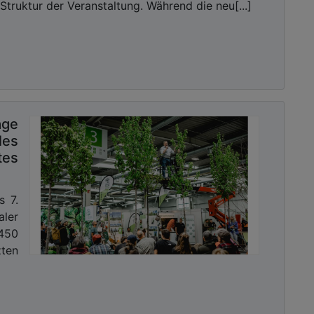
Struktur der Veranstaltung. Während die neu[...]
ge
les
es
s 7.
ler
3450
zten