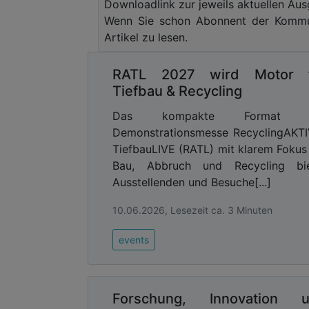
Downloadlink zur jeweils aktuellen Aus
Ein Beispiel hierfür ist das WPP Hea
Wenn Sie schon Abonnent der Kommun
verfügt über weitläufige Außenanlage
Artikel zu lesen.
Ziel des Projekts war die Entwicklung e
verschiedene Arbeitsbereiche und Funkt
RATL 2027 wird Motor 
Tiefbau & Recycling
Advertising
Das kompakte Format d
Abonnieren Sie unseren New
Demonstrationsmesse RecyclingAKT
Ausgabe der
TiefbauLIVE (RATL) mit klarem Fokus
Bau, Abbruch und Recycling bie
Die markante Fassadengestaltung, da
Ausstellenden und Besuche[...]
repräsentativen Eingangsbereiche
Architektur des Gebäudes. Die In
10.06.2026, Lesezeit ca. 3 Minuten
Kommunikation, Flexibilität und Zusamme
events
Begrünte Außenflächen, Dachg
Aufenthaltsqualitäten und verleihe
Darstellung wichtiger Projektdaten, t
Forschung, Innovation 
erleichtert das Verständnis und macht d