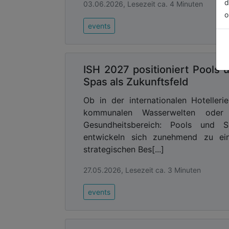
d
03.06.2026, Lesezeit ca. 4 Minuten
o
events
ISH 2027 positioniert Pools 
Spas als Zukunftsfeld
Ob in der internationalen Hotellerie
kommunalen Wasserwelten oder
Gesundheitsbereich: Pools und S
entwickeln sich zunehmend zu ei
strategischen Bes[...]
27.05.2026, Lesezeit ca. 3 Minuten
events