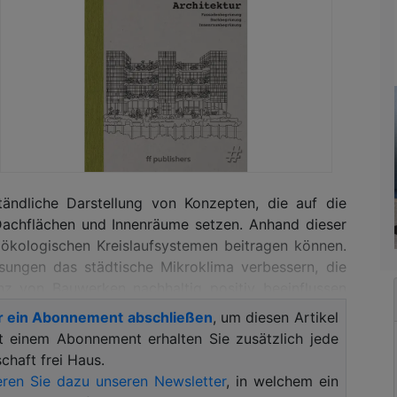
tändliche Darstellung von Konzepten, die auf die
 Dachflächen und Innenräume setzen. Anhand dieser
ökologischen Kreislaufsystemen beitragen können.
sungen das städtische Mikroklima verbessern, die
anz von Bauwerken nachhaltig positiv beeinflussen
r ein Abonnement abschließen
, um diesen Artikel
it einem Abonnement erhalten Sie zusätzlich jede
usrenovierungen oder zur beruflichen Inspiration
haft frei Haus.
internationaler Projekte sowie innovative technische
ren Sie dazu unseren Newsletter
, in welchem ein
nd Bauherren.