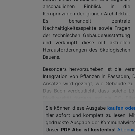
anschaulichen Einblick in die
Kernprinzipien der grünen Architektur.
Es behandelt zentrale
Nachhaltigkeitsaspekte sowie Fragen
der technischen Gebäudeausstattung
und verknüpft diese mit aktuellen
Herausforderungen des ökologischen
Bauens.
Besonders hervorzuheben ist die vers
Integration von Pflanzen in Fassaden,
Ansätze wird gezeigt, wie Gebäude zu 
Das Buch verdeutlicht, dass solche Lö
Biodiversität fördern und die CO₂-Bil
können.
Sie können diese Ausgabe
kaufen ode
hier sofort und komplett zu lesen. M
Zur Planung konkreter Bauvorhaben, Ha
gedruckte Ausgabe der Kommunalwirtsc
finden Sie in diesem Buch eine Vielzahl 
Unser
PDF Abo ist kostenlos
!
Abonnie
Systemansätze für Architekten, Planer u