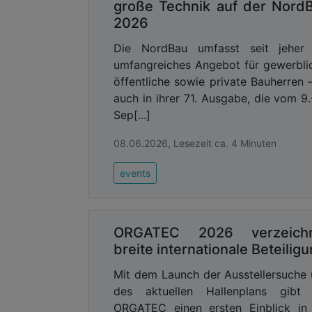
große Technik auf der Nord
Planungs- und Bauvorhaben.
2026
Die detaillierten bibliografischen Anga
Die NordBau umfasst seit jeher 
machen das Werk sowohl für Fachleute a
umfangreiches Angebot für gewerbli
einer wertvollen Informationsquelle. I
öffentliche sowie private Bauherren 
zur Diskussion um nachhaltige und zukunf
auch in ihrer 71. Ausgabe, die vom 9.
Sep[...]
Format: 270 × 200 mm
Seiten: 264
08.06.2026, Lesezeit ca. 4 Minuten
Gewicht: 1242 Gramm
Bindung: Fadenbindung
events
Umschlag: Halbband, Graupappe mit Si
Sprache: Deutsch ISBN 978-3-945539-
Sprache: Englisch ISBN 978-3-945539-
ORGATEC 2026 verzeich
breite internationale Beteilig
Advertising
Mit dem Launch der Ausstellersuche
Abonnieren Sie unseren New
des aktuellen Hallenplans gibt 
Ausgabe der
ORGATEC einen ersten Einblick in