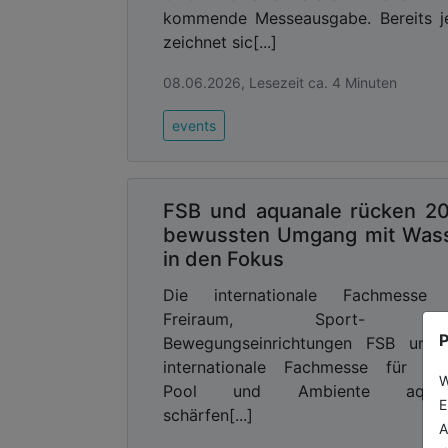
kommende Messeausgabe. Bereits j
zeichnet sic[...]
08.06.2026, Lesezeit ca. 4 Minuten
events
FSB und aquanale rücken 2
bewussten Umgang mit Was
in den Fokus
Die internationale Fachmesse 
Freiraum, Sport- u
P
Bewegungseinrichtungen FSB und 
internationale Fachmesse für Sau
W
Pool und Ambiente aquan
E
schärfen[...]
A