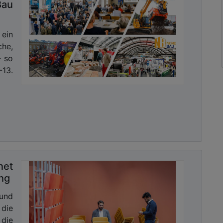
Bau
ben und die strukturierte Aufbereitung der Inhalte
ein
ls auch für interessierte Leserinnen und Leser zu
che,
nsgesamt stellt „CRADLE“ einen gelungenen Beitrag
– so
tsorientierte Architektur dar.
-13.
ebdruck
56-9
57-6
net
ung
 und
sletter mit Link zur kostenlosen PDF
die
 Kommunalwirtschaft!
 die