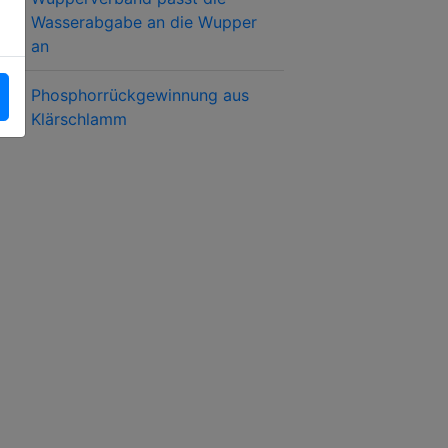
Wasserabgabe an die Wupper
an
Phosphorrückgewinnung aus
Klärschlamm