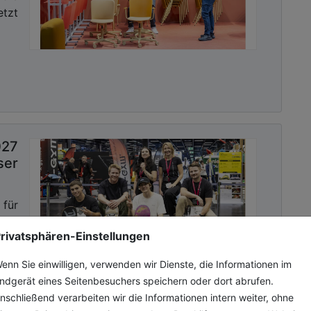
etzt
027
ser
für
nd
rivatsphären-Einstellungen
die
na,
enn Sie einwilligen, verwenden wir Dienste, die Informationen im
ale
ndgerät eines Seitenbesuchers speichern oder dort abrufen.
nschließend verarbeiten wir die Informationen intern weiter, ohne