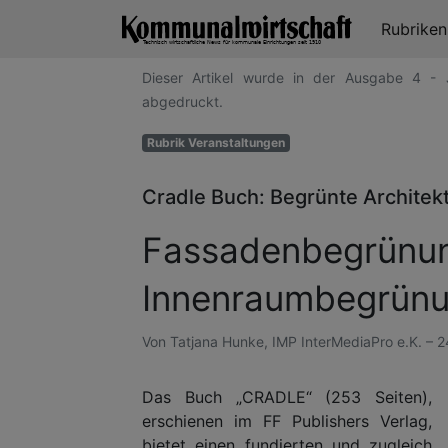
Rubrike
Dieser Artikel wurde in der Ausgabe 4 - 
abgedruckt.
Rubrik Veranstaltungen
Cradle Buch: Begrünte Architek
Fassadenbegrünun
Innenraumbegrün
Von Tatjana Hunke, IMP InterMediaPro e.K. – 2
Das Buch „CRADLE“ (253 Seiten),
erschienen im FF Publishers Verlag,
bietet einen fundierten und zugleich