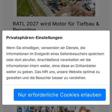
RATL 2027 wird Motor für Tiefbau &
Recycling
Privatsphären-Einstellungen
Das kompakte Format der
Demonstrationsmesse RecyclingAKTIV &
Wenn Sie einwilligen, verwenden wir Dienste, die
TiefbauLIVE (RATL) mit klarem Fokus auf
Informationen im Endgerät eines Seitenbesuchers speichern
Bau, Abbruch und Recycling bietet
oder dort abrufen. Anschließend verarbeiten wir die
Ausstellenden und Besuche[...]
Informationen intern weiter, ohne diese an Drittanbieter
weiter zu geben. Das hilft uns, unsere Website optimal zu
10.06.2026, Lesezeit ca. 3 Minuten
gestalten und die Besucher besser zu verstehen.
events
Nur erforderliche Cookies erlauben