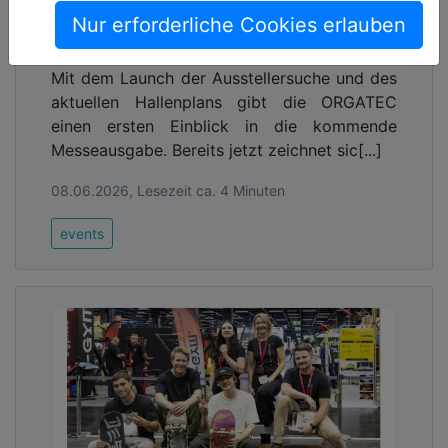
ORGATEC 2026 verzeichnet breite
Nur erforderliche Cookies erlauben
internationale Beteiligung
Mit dem Launch der Ausstellersuche und des
aktuellen Hallenplans gibt die ORGATEC
einen ersten Einblick in die kommende
Messeausgabe. Bereits jetzt zeichnet sic[...]
08.06.2026, Lesezeit ca. 4 Minuten
events