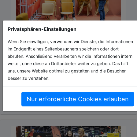
Privatsphären-Einstellungen
ORGATEC 2026 verzeichnet breite
Wenn Sie einwilligen, verwenden wir Dienste, die Informationen
internationale Beteiligung
im Endgerät eines Seitenbesuchers speichern oder dort
Mit dem Launch der Ausstellersuche und des
abrufen. Anschließend verarbeiten wir die Informationen intern
aktuellen Hallenplans gibt die ORGATEC einen
weiter, ohne diese an Drittanbieter weiter zu geben. Das hilft
ersten Einblick in die kommende Messeausgabe.
uns, unsere Website optimal zu gestalten und die Besucher
Bereits jetzt zeichnet sic[...]
besser zu verstehen.
08.06.2026, Lesezeit ca. 4 Minuten
Nur erforderliche Cookies erlauben
events