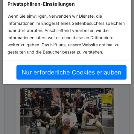
ORGATEC 2026 verzeichnet breite
Privatsphären-Einstellungen
internationale Beteiligung
Wenn Sie einwilligen, verwenden wir Dienste, die
Mit dem Launch der Ausstellersuche und des
Informationen im Endgerät eines Seitenbesuchers speichern
aktuellen Hallenplans gibt die ORGATEC
oder dort abrufen. Anschließend verarbeiten wir die
einen ersten Einblick in die kommende
Informationen intern weiter, ohne diese an Drittanbieter
Messeausgabe. Bereits jetzt zeichnet sic[...]
weiter zu geben. Das hilft uns, unsere Website optimal zu
gestalten und die Besucher besser zu verstehen.
08.06.2026, Lesezeit ca. 4 Minuten
events
Nur erforderliche Cookies erlauben