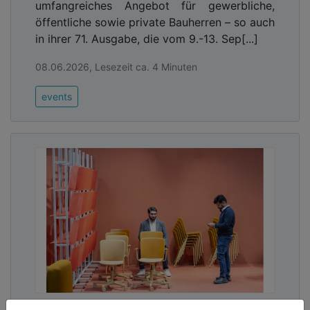
umfangreiches Angebot für gewerbliche,
öffentliche sowie private Bauherren – so auch
in ihrer 71. Ausgabe, die vom 9.-13. Sep[...]
08.06.2026, Lesezeit ca. 4 Minuten
events