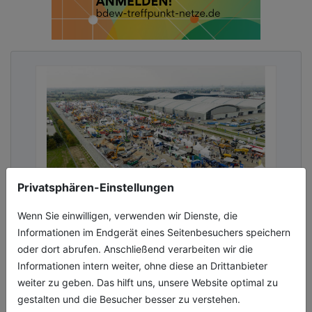
Privatsphären-Einstellungen
Wenn Sie einwilligen, verwenden wir Dienste, die
RATL 2027 wird Motor für Tiefbau &
Informationen im Endgerät eines Seitenbesuchers speichern
Recycling
oder dort abrufen. Anschließend verarbeiten wir die
Informationen intern weiter, ohne diese an Drittanbieter
Das kompakte Format der
weiter zu geben. Das hilft uns, unsere Website optimal zu
Demonstrationsmesse RecyclingAKTIV &
gestalten und die Besucher besser zu verstehen.
TiefbauLIVE (RATL) mit klarem Fokus auf