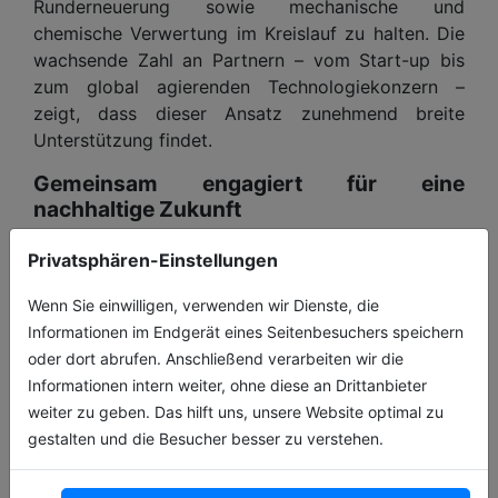
Runderneuerung sowie mechanische und
chemische Verwertung im Kreislauf zu halten. Die
wachsende Zahl an Partnern – vom Start-up bis
zum global agierenden Technologiekonzern –
zeigt, dass dieser Ansatz zunehmend breite
Unterstützung findet.
Gemeinsam engagiert für eine
nachhaltige Zukunft
Das AZuR-Netzwerk steht für eine ganzheitliche
Privatsphären-Einstellungen
Transformation der Reifenbranche. Die aktuellen
Entwicklungen verdeutlichen: Innovation entsteht
Wenn Sie einwilligen, verwenden wir Dienste, die
im Zusammenspiel unterschiedlicher Akteure.
Informationen im Endgerät eines Seitenbesuchers speichern
oder dort abrufen. Anschließend verarbeiten wir die
Mit frischen Ideen aus der Start-up-Szene und der
Informationen intern weiter, ohne diese an Drittanbieter
Innovationskraft etablierter Unternehmen baut
weiter zu geben. Das hilft uns, unsere Website optimal zu
AZuR seine Rolle als zentrale Plattform für die
gestalten und die Besucher besser zu verstehen.
nachhaltige Reifen-Kreislaufwirtschaft weiter aus –
und setzt ein starkes Signal für die Zukunft der