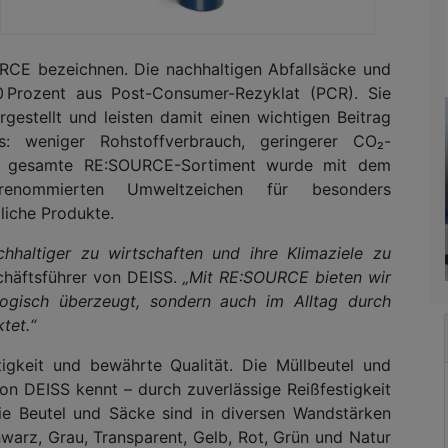
RCE bezeichnen. Die nachhaltigen Abfallsäcke und
 Prozent aus Post-Consumer-Rezyklat (PCR). Sie
gestellt und leisten damit einen wichtigen Beitrag
s: weniger Rohstoffverbrauch, geringerer CO₂-
as gesamte RE:SOURCE-Sortiment wurde mit dem
renommierten Umweltzeichen für besonders
iche Produkte.
chhaltiger zu wirtschaften und ihre Klimaziele zu
schäftsführer von DEISS.
„Mit RE:SOURCE bieten wir
logisch überzeugt, sondern auch im Alltag durch
tet.“
igkeit und bewährte Qualität. Die Müllbeutel und
n DEISS kennt – durch zuverlässige Reißfestigkeit
 Die Beutel und Säcke sind in diversen Wandstärken
warz, Grau, Transparent, Gelb, Rot, Grün und Natur