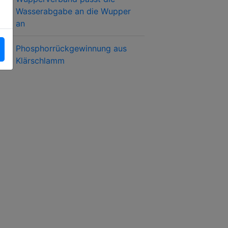
Wasserabgabe an die Wupper
an
Phosphorrückgewinnung aus
Klärschlamm