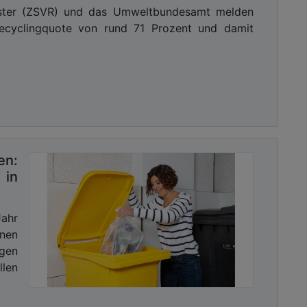
gister (ZSVR) und das Umweltbundesamt melden
recyclingquote von rund 71 Prozent und damit
en:
in
Jahr
nen
gen
llen