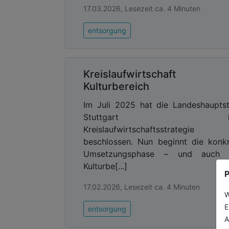
17.03.2026, Lesezeit ca. 4 Minuten
entsorgung
Kreislaufwirtschaft 
Kulturbereich
Im Juli 2025 hat die Landeshaupts
Stuttgart ih
Kreislaufwirtschaftsstrategie
beschlossen. Nun beginnt die konk
Umsetzungsphase – und auch 
Kulturbe[...]
P
17.02.2026, Lesezeit ca. 4 Minuten
W
E
entsorgung
A