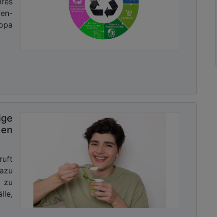
res
en-
opa
ige
en
ruft
dazu
 zu
lle,