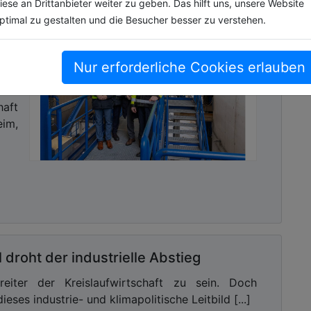
iese an Drittanbieter weiter zu geben. Das hilft uns, unsere Website
ptimal zu gestalten und die Besucher besser zu verstehen.
t
rkt
Nur erforderliche Cookies erlauben
ft
haft
im,
droht der industrielle Abstieg
eiter der Kreislaufwirtschaft zu sein. Doch
eses industrie- und klimapolitische Leitbild [...]