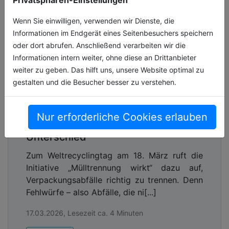
Wenn Sie einwilligen, verwenden wir Dienste, die
Informationen im Endgerät eines Seitenbesuchers speichern
oder dort abrufen. Anschließend verarbeiten wir die
Informationen intern weiter, ohne diese an Drittanbieter
weiter zu geben. Das hilft uns, unsere Website optimal zu
gestalten und die Besucher besser zu verstehen.
Weltrecyclingtag 2026: Richtige
Nur erforderliche Cookies erlauben
Mülltrennung macht den
Unterschied
Zum Weltrecyclingtag am 18. März ruft die
Initiative „Mülltrennung wirkt“ dazu auf,
Verpackungsabfälle richtig zu trennen. Denn
Fehlwürfe – also Abfälle, die ni[...]
17.03.2026, Lesezeit ca. 4 Minuten