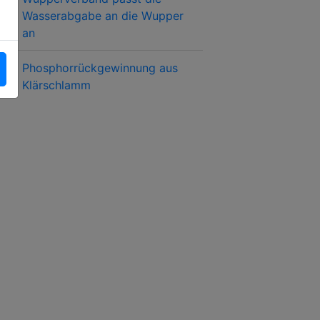
Wasserabgabe an die Wupper
an
Phosphorrückgewinnung aus
Klärschlamm