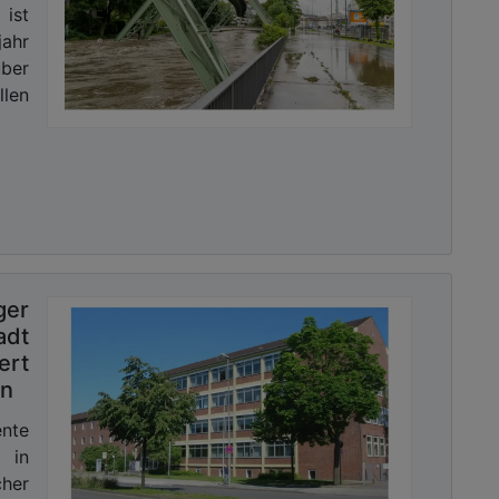
 ist
jahr
ber
llen
er
dt
rt
en
ente
 in
cher