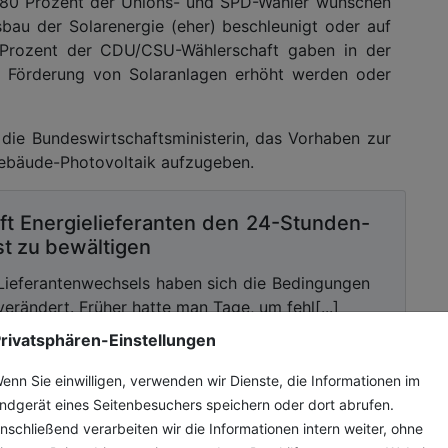
 80 Prozent der Unions- und SPD-Wähler wünschen
bau der Solarenergie (eher) beschleunigt oder auf
 Prozent der CDU/CSU-Wählerschaft gaben in der
le Förderung von Solaranlagen erhöht werden oder
die Bundeswirtschaftsministerin, das Vorhaben zur
Gebäude-Photovoltaik aufzugeben.
ft Energielieferanten den 24-Stunden-
t zu bewältigen
Lieferantenwechsels haben sich die Bedingungen
verändert. Früher hatte man Tage, um fehl[...]
rivatsphären-Einstellungen
enn Sie einwilligen, verwenden wir Dienste, die Informationen im
ndgerät eines Seitenbesuchers speichern oder dort abrufen.
nschließend verarbeiten wir die Informationen intern weiter, ohne