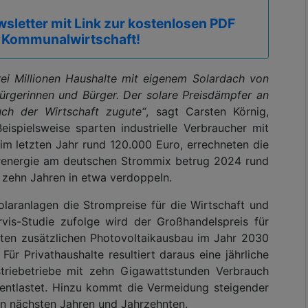
sletter mit Link zur kostenlosen PDF
 Kommunalwirtschaft!
drei Millionen Haushalte mit eigenem Solardach von
ürgerinnen und Bürger. Der solare Preisdämpfer an
ch der Wirtschaft zugute“
, sagt Carsten Körnig,
ispielsweise sparten industrielle Verbraucher mit
m letzten Jahr rund 120.000 Euro, errechneten die
larenergie am deutschen Strommix betrug 2024 rund
n zehn Jahren in etwa verdoppeln.
laranlagen die Strompreise für die Wirtschaft und
rvis-Studie zufolge wird der Großhandelspreis für
nten zusätzlichen Photovoltaikausbau im Jahr 2030
ür Privathaushalte resultiert daraus eine jährliche
triebetriebe mit zehn Gigawattstunden Verbrauch
entlastet. Hinzu kommt die Vermeidung steigender
en nächsten Jahren und Jahrzehnten.