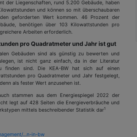
t der Liegenschaften, rund 5.200 Gebäude, haben
Kilowattstunden und können so mit überschaubaren
f den geforderten Wert kommen. 46 Prozent der
äude, benötigen über 103 Kilowattstunden pro
reichere Arbeiten erforderlich.
tunden pro Quadratmeter und Jahr ist gut
len Gebäuden sind als günstig zu bewerten und
egen, ist nicht ganz einfach, da in der Literatur
zu finden sind. Die KEA-BW hat sich auf einen
attstunden pro Quadratmeter und Jahr festgelegt,
denn als fester Wert anzusehen ist.
auch stammen aus dem Energiespiegel 2022 der
cht legt auf 428 Seiten die Energieverbräuche und
1
stypen mittels beschreibender Statistik dar
agement/...n-in-bw