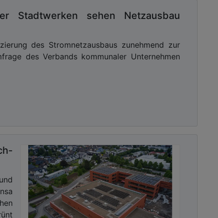
ier Stadtwerken sehen Netzausbau
anzierung des Stromnetzausbaus zunehmend zur
Umfrage des Verbands kommunaler Unternehmen
ch-
und
nsa
chen
rünt