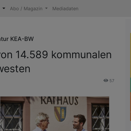
n
Abo / Magazin
Mediadaten
ntur KEA-BW
on 14.589 kommunalen
westen
57