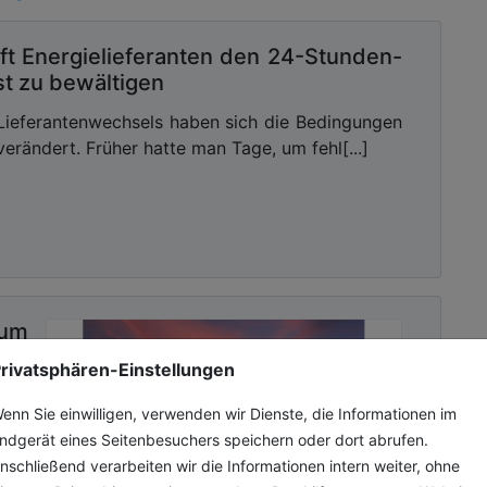
ft Energielieferanten den 24-Stunden-
t zu bewältigen
Lieferantenwechsels haben sich die Bedingungen
verändert. Früher hatte man Tage, um fehl[...]
um
ppe
rivatsphären-Einstellungen
enn Sie einwilligen, verwenden wir Dienste, die Informationen im
M im
ndgerät eines Seitenbesuchers speichern oder dort abrufen.
 und
nschließend verarbeiten wir die Informationen intern weiter, ohne
die