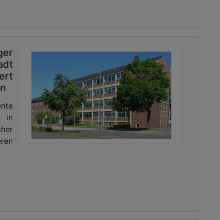
er
dt
rt
en
ente
 in
cher
ren