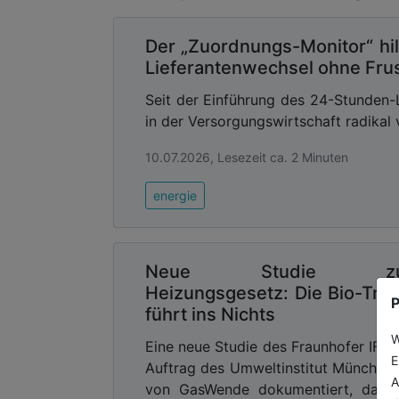
Der „Zuordnungs-Monitor“ hil
Lieferantenwechsel ohne Frus
Seit der Einführung des 24-Stunden-
in der Versorgungswirtschaft radikal 
10.07.2026, Lesezeit ca. 2 Minuten
energie
Neue Studie z
Heizungsgesetz: Die Bio-Tre
P
führt ins Nichts
W
Eine neue Studie des Fraunhofer IFA
E
Auftrag des Umweltinstitut München
A
von GasWende dokumentiert, dass 