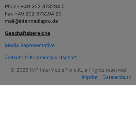
Phone +49 202 373294 0
Fax +49 202 373294 20
mail@intermediapro.de
Geschäftsbereiche
Media Representative
Zeitschrift Kommunalwirtschaft
© 2026 IMP InterMediaPro e.K., all rights reserved
Imprint
|
Datenschutz