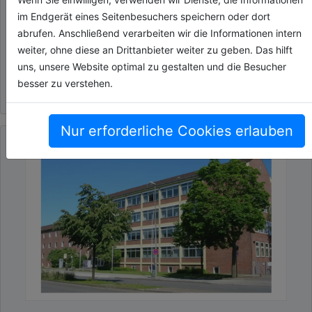
trocken. Dem gegenüber stehen
im Endgerät eines Seitenbesuchers speichern oder dort
Starkregenereignisse und allen voran das[...]
abrufen. Anschließend verarbeiten wir die Informationen intern
weiter, ohne diese an Drittanbieter weiter zu geben. Das hilft
07.07.2026, Lesezeit ca. 7 Minuten
uns, unsere Website optimal zu gestalten und die Besucher
besser zu verstehen.
energie
Nur erforderliche Cookies erlauben