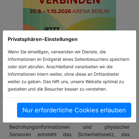
Privatsphären-Einstellungen
Wenn Sie einwilligen, verwenden wir Dienste, die
Informationen im Endgerät eines Seitenbesuchers speichern
oder dort abrufen. Anschließend verarbeiten wir die
Und zu guter Letzt: Oft ist die physische Sicherheit
Informationen intern weiter, ohne diese an Drittanbieter
der Anlagen die letzte Verteidigungslinie, der oft
weiter zu geben. Das hilft uns, unsere Website optimal zu
zu wenig Beachtung geschenkt wird. Die besten
gestalten und die Besucher besser zu verstehen.
Cyber-Abwehrmaßnahmen nützen nichts, wenn ein
Angreifer leichten Zugang etwa zu einer
Maschinensteuerung (SPS) bekommt. Erst durch
Nur erforderliche Cookies erlauben
die Kombination einer leistungsstarken OT-
Überwachung, integrierter
Bedrohungsinformationen und physischer
Sensoren entsteht das Sicherheitsnetz, das