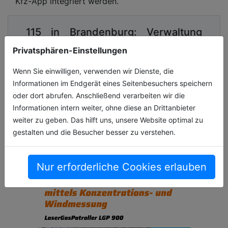
Kfz-App integriert werden.
115 in Brandenburg: Verwaltung
jetzt noch einfacher erreichbar
Privatsphären-Einstellungen
Die einheitliche Behördennummer 115
Wenn Sie einwilligen, verwenden wir Dienste, die
entwickelt sich in Brandenburg weiterhin sehr
Informationen im Endgerät eines Seitenbesuchers speichern
erfolgreich und ist ein wichtiger Baustein für
oder dort abrufen. Anschließend verarbeiten wir die
eine moderne und bürgernahe Verwaltung.
Informationen intern weiter, ohne diese an Drittanbieter
weiter zu geben. Das hilft uns, unsere Website optimal zu
01.06.2026, Lesezeit ca. 2 Minuten
gestalten und die Besucher besser zu verstehen.
digitales
Nur erforderliche Cookies erlauben