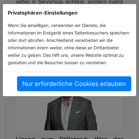
selten in Serverlogs sichtbar, sondern zuerst
im Alltag der Menschen. Termine fallen aus,
Privatsphären-Einstellungen
Anträge gehen verloren, Abläufe[...]
Wenn Sie einwilligen, verwenden wir Dienste, die
27.05.2026, Lesezeit ca. 5 Minuten
Informationen im Endgerät eines Seitenbesuchers speichern
oder dort abrufen. Anschließend verarbeiten wir die
digitales
Informationen intern weiter, ohne diese an Drittanbieter
weiter zu geben. Das hilft uns, unsere Website optimal zu
gestalten und die Besucher besser zu verstehen.
Nur erforderliche Cookies erlauben