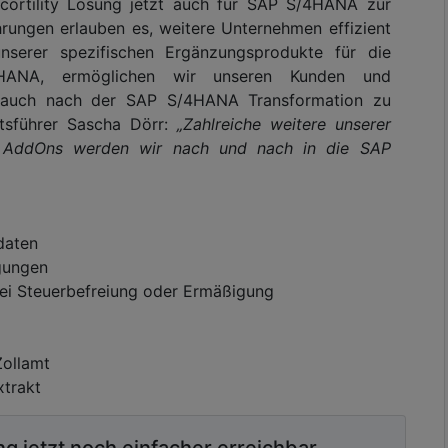
 cortility Lösung jetzt auch für SAP S/4HANA zur
rungen erlauben es, weitere Unternehmen effizient
serer spezifischen Ergänzungsprodukte für die
4HANA, ermöglichen wir unseren Kunden und
e auch nach der SAP S/4HANA Transformation zu
ftsführer Sascha Dörr:
„Zahlreiche weitere unserer
en AddOns werden wir nach und nach in die SAP
daten
igungen
ei Steuerbefreiung oder Ermäßigung
Zollamt
xtrakt
g jetzt noch einfacher erreichbar