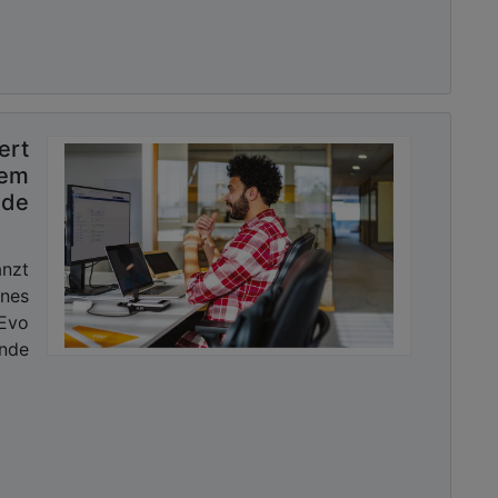
rt
tem
nde
nzt
nes
eEvo
inde