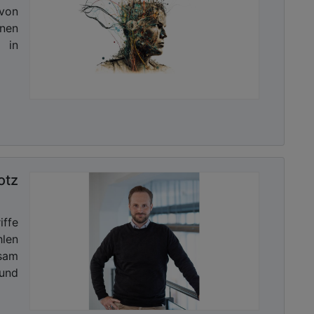
 von
onen
 in
otz
ffe
hlen
ksam
und