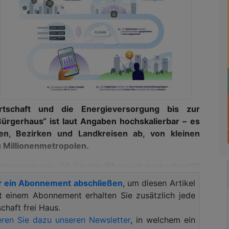
rtschaft und die Energie­versorgung bis zur
 Bürgerhaus“ ist laut Angaben hochskalierbar – es
en, Bezirken und Landkreisen ab, von kleinen
 Millionen­metropolen.
bssystem wie iOS für das iPhone ist auch urbanOS
tet. Kommunale Versorgungsbetriebe und
r ein Abonnement abschließen
, um diesen Artikel
en ihre Services im urbanOS AppStore anbieten, so
it einem Abonnement erhalten Sie zusätzlich jede
 Entgelt in Anspruch genommen werden können.
haft frei Haus.
ren Sie dazu unseren Newsletter
, in welchem ein
 die Zukunft