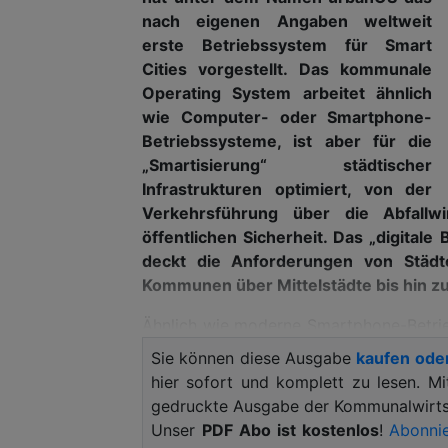
nach eigenen An­gaben weltweit
erste Betriebssystem für Smart
Cities vorgestellt. Das kommunale
Operating System arbeitet ähnlich
wie Computer- oder Smartphone-
Betriebssysteme, ist aber für die
„Smartisierung“ städtischer
Infrastrukturen optimiert, von der
Verkehrsführung über die Abfallwi
öffentlichen Sicherheit. Das „digitale
deckt die Anforderungen von Städt
Kommunen über Mittelstädte bis hin zu
Ähnlich wie moderne Smartphone-Betrie
mit einem AppStore ausgestat
Sie können diese Ausgabe
kaufen ode
privatwirtschaftliche Unternehmen könn
hier sofort und komplett zu lesen. M
dass diese von Leistungsträgern gegen
gedruckte Ausgabe der Kommunalwirtsc
Unser
PDF Abo ist kostenlos
!
Abonnie
urbanCockpit erlaubt den Blick in