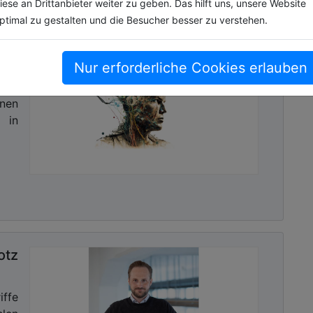
iese an Drittanbieter weiter zu geben. Das hilft uns, unsere Website
flexibel. Ebenso liegt es im Entscheidungsbereich der
ptimal zu gestalten und die Besucher besser zu verstehen.
Stadt- oder Landrat resp. (Ober-)Bürgermeister –,
zentrum betrieben werden soll oder extern über
es gilt für den Daten­raum, in dem alle städtischen
Nur erforderliche Cookies erlauben
wort
r KI-Auswertung bereitzustehen.
„Bei Bedarf liefern
 von
genz komplett mit“
, sagt Dr. Daniel Trauth,
„die
onen
amte Funktionalität einschließlich KI-Analysen von
 in
f Wunsch kann die Gemeinde Datenraum und KI-
en und nur das Betriebssystem von dataMatters für
schützt urbanOS heute schon alle gängigen KI-
ese nahtlos an das kommunale Betriebssysteme
h handelt es sich dabei um ein „Application
lle markt­üblichen Schnittstellen umfasst.
„Wir
otz
u Sensoren, Funknetzen, Datenbanksystemen sowie
ortalen“
, sagt Dr. Daniel Trauth. Er versichert
e einer Kommune oder auch eines Bundeslandes
ffe
kts von uns gerne erfüllt“.