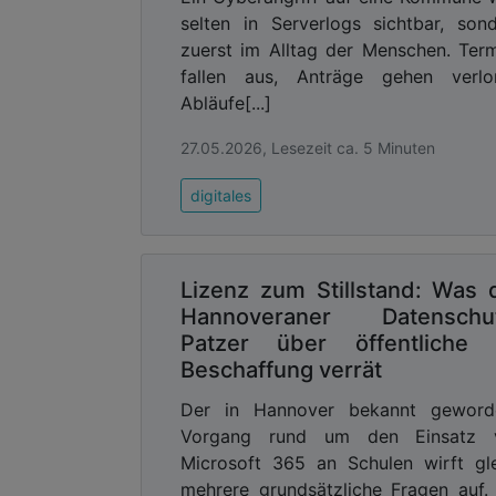
einem zielgenaueren Personaleinsa
selten in Serverlogs sichtbar, son
Umweltbelastung.“
zuerst im Alltag der Menschen. Ter
fallen aus, Anträge gehen verlor
Erstes Betriebssystem mit Föderi
Abläufe[...]
Nach Recherchen von dataMatters han
27.05.2026, Lesezeit ca. 5 Minuten
Operating System, in das von Anfan
Learning) integriert ist. Föderiertes M
digitales
zahlreiche Geräte hinweg trainiert wird,
Advertising
Lizenz zum Stillstand: Was 
Abonnieren Sie unseren New
Hannoveraner Datenschu
Ausgabe der
Patzer über öffentliche 
Beschaffung verrät
Ebenfalls ein Novum: urbanOS set
sogenanntes Edge Computing. Das bedeut
Der in Hannover bekannt geword
jedwedem Personenbezug bereinigt wer
Vorgang rund um den Einsatz 
und Fahrzeuge zählen, um anhand der
Microsoft 365 an Schulen wirft gl
löschen bereits vor Ort alle Gesichte
mehrere grundsätzliche Fragen auf.