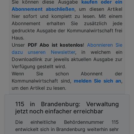
Sie können diese Ausgabe
kaufen oder ein
Höhe der Zeit zu bringen.
Abonnement abschließen
, um diesen Artikel
Mit der „Baltic Drone Wall“ entwickelt die estnische
hier sofort und komplett zu lesen. Mit einem
Verteidigungsindustrie mit internationalen Partnern
Abonnement erhalten Sie zusätzlich jede
ein Schutzkonzept, das der zunehmenden
gedruckte Ausgabe der Kommunalwirtschaft frei
Bedrohung durch Drohnenangriffe an der
Haus.
Ostgrenze der NATO in Zukunft entgegenwirken
Unser
PDF Abo ist kostenlos
!
Abonnieren Sie
soll. Über 20 Firmen haben bereits Interesse
dazu unseren Newsletter
, in welchem ein
bekundet, Teil des Projekts zu werden.
Downloadlink zur jeweils aktuellen Ausgabe zur
Verfügung gestellt wird.
Das Konzept: ein mehrschichtiges
Wenn Sie schon Abonnent der
Verteidigungssystem, das moderne Sensorik
Kommunalwirtschaft sind,
melden Sie sich an
,
(Kameras, Akustik, Radar), KI-gestützte
um den Artikel zu lesen.
Auswertung und aktive Abwehrmaßnahmen
vereint. Feindliche Drohnen sollen frühzeitig
115 in Brandenburg: Verwaltung
erkannt, gestört („Soft Kill“) oder gezielt
jetzt noch einfacher erreichbar
ausgeschaltet („Hard Kill“) werden – weitgehend
autonom und mit minimalem Personaleinsatz.
Die einheitliche Behördennummer 115
Durch ihren modularen Aufbau, den hohen
entwickelt sich in Brandenburg weiterhin sehr