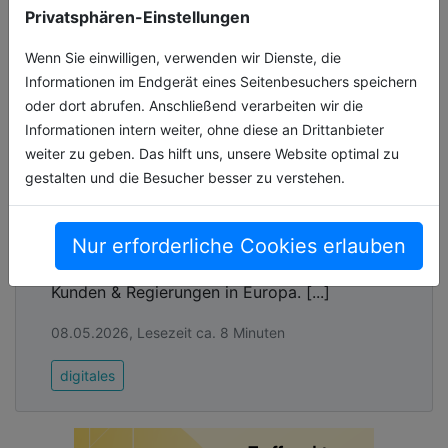
Privatsphären-Einstellungen
Wenn Sie einwilligen, verwenden wir Dienste, die
Informationen im Endgerät eines Seitenbesuchers speichern
oder dort abrufen. Anschließend verarbeiten wir die
Informationen intern weiter, ohne diese an Drittanbieter
weiter zu geben. Das hilft uns, unsere Website optimal zu
gestalten und die Besucher besser zu verstehen.
Knackpunkt Kommunikation
„Nein, das kann ich nicht.“ Die Antwort von
Nur erforderliche Cookies erlauben
Anton Carniaux, Chefjustiziar von Microsoft
France, schockierte Millionen Microsoft-
Kunden & Regierungen in Europa. [...]
08.05.2026, Lesezeit ca. 8 Minuten
digitales