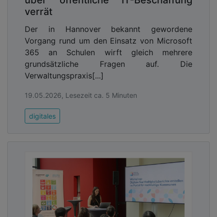
verrät
Der in Hannover bekannt gewordene
Vorgang rund um den Einsatz von Microsoft
365 an Schulen wirft gleich mehrere
grundsätzliche Fragen auf. Die
Verwaltungspraxis[...]
Estland rangiert seit Jahren unter den
19.05.2026, Lesezeit ca. 5 Minuten
Spitzenreitern im Global Cybersecurity Index. Mit
dem NATO Cyber Defence Centre of Excellence
digitales
(CCDCOE) in Tallinn und dem neuen
Innovationsstandort der NATO-Initiative DIANA ist
das Land heute ein zentraler Knotenpunkt für
Sicherheits- und Technologieforschung. In enger
Zusammenarbeit mit Deutschland und anderen EU-
Partnern entstehen hier tragfähige Konzepte für
eine gemeinsame europäische
Sicherheitsarchitektur.